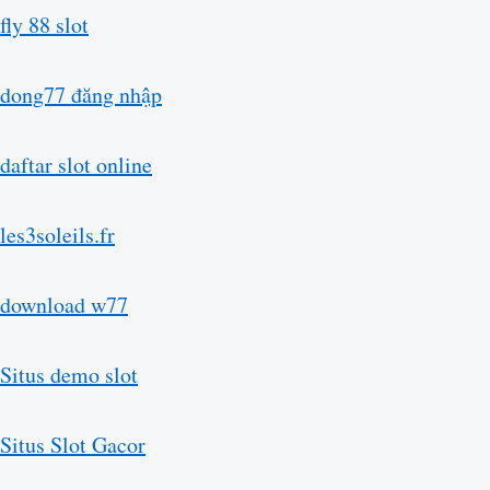
fly 88 slot
dong77 đăng nhập
daftar slot online
les3soleils.fr
download w77
Situs demo slot
Situs Slot Gacor