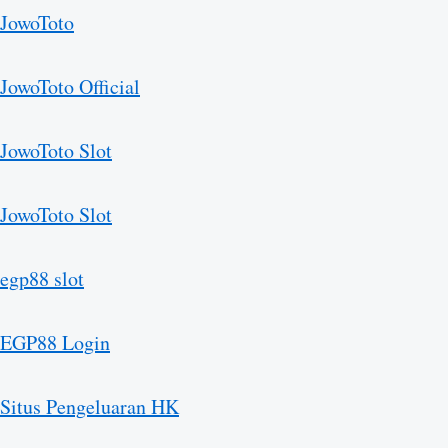
JowoToto
JowoToto Official
JowoToto Slot
JowoToto Slot
egp88 slot
EGP88 Login
Situs Pengeluaran HK