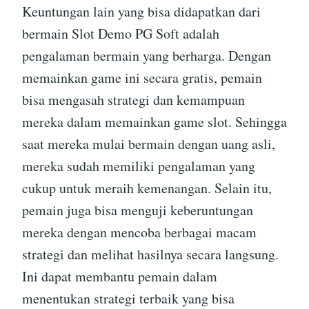
Keuntungan lain yang bisa didapatkan dari
bermain Slot Demo PG Soft adalah
pengalaman bermain yang berharga. Dengan
memainkan game ini secara gratis, pemain
bisa mengasah strategi dan kemampuan
mereka dalam memainkan game slot. Sehingga
saat mereka mulai bermain dengan uang asli,
mereka sudah memiliki pengalaman yang
cukup untuk meraih kemenangan. Selain itu,
pemain juga bisa menguji keberuntungan
mereka dengan mencoba berbagai macam
strategi dan melihat hasilnya secara langsung.
Ini dapat membantu pemain dalam
menentukan strategi terbaik yang bisa