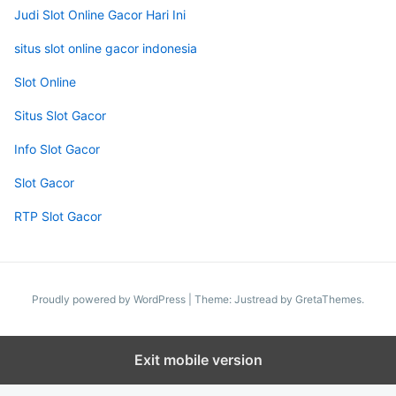
Judi Slot Online Gacor Hari Ini
situs slot online gacor indonesia
Slot Online
Situs Slot Gacor
Info Slot Gacor
Slot Gacor
RTP Slot Gacor
Proudly powered by WordPress
|
Theme: Justread by
GretaThemes
.
Exit mobile version