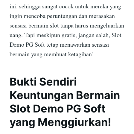
ini, sehingga sangat cocok untuk mereka yang
ingin mencoba peruntungan dan merasakan
sensasi bermain slot tanpa harus mengeluarkan
uang. Tapi meskipun gratis, jangan salah, Slot
Demo PG Soft tetap menawarkan sensasi
bermain yang membuat ketagihan!
Bukti Sendiri
Keuntungan Bermain
Slot Demo PG Soft
yang Menggiurkan!