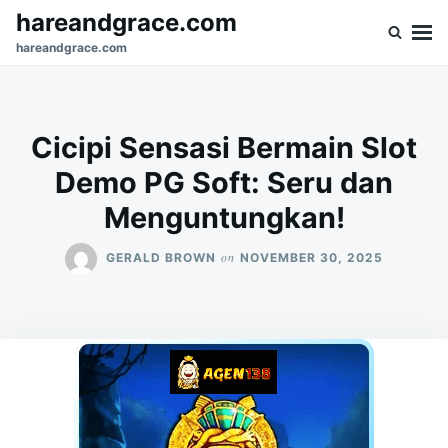
Skip
Search
hareandgrace.com
to
for:
hareandgrace.com
content
Cicipi Sensasi Bermain Slot
Demo PG Soft: Seru dan
Menguntungkan!
on
GERALD BROWN
NOVEMBER 30, 2025