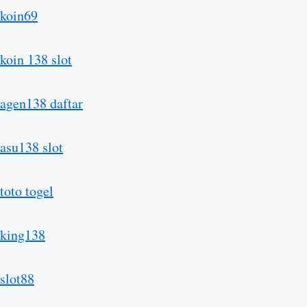
koin69
koin 138 slot
agen138 daftar
asu138 slot
toto togel
king138
slot88