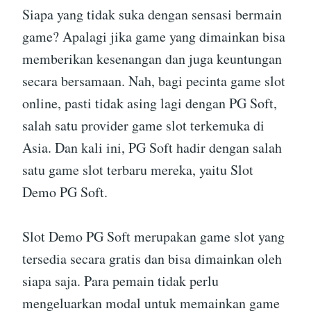
Siapa yang tidak suka dengan sensasi bermain
game? Apalagi jika game yang dimainkan bisa
memberikan kesenangan dan juga keuntungan
secara bersamaan. Nah, bagi pecinta game slot
online, pasti tidak asing lagi dengan PG Soft,
salah satu provider game slot terkemuka di
Asia. Dan kali ini, PG Soft hadir dengan salah
satu game slot terbaru mereka, yaitu Slot
Demo PG Soft.
Slot Demo PG Soft merupakan game slot yang
tersedia secara gratis dan bisa dimainkan oleh
siapa saja. Para pemain tidak perlu
mengeluarkan modal untuk memainkan game