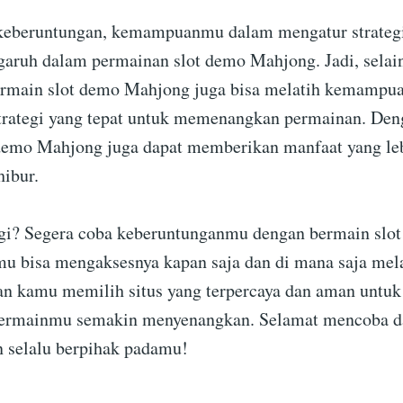
 keberuntungan, kemampuanmu dalam mengatur strategi
garuh dalam permainan slot demo Mahjong. Jadi, selai
ermain slot demo Mahjong juga bisa melatih kemamp
rategi yang tepat untuk memenangkan permainan. Den
demo Mahjong juga dapat memberikan manfaat yang leb
ibur.
gi? Segera coba keberuntunganmu dengan bermain slo
 bisa mengaksesnya kapan saja dan di mana saja melal
kan kamu memilih situs yang terpercaya dan aman untuk
ermainmu semakin menyenangkan. Selamat mencoba 
 selalu berpihak padamu!