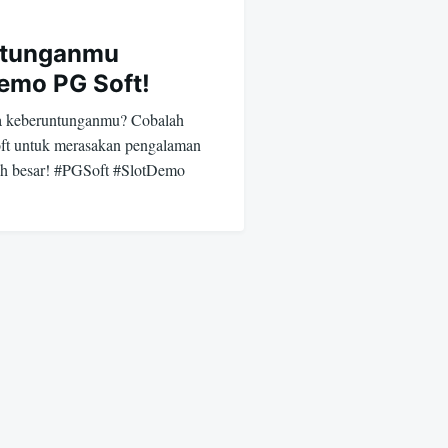
ntunganmu
emo PG Soft!
a keberuntunganmu? Cobalah
ft untuk merasakan pengalaman
ah besar! #PGSoft #SlotDemo