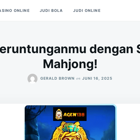
ASINO ONLINE
JUDI BOLA
JUDI ONLINE
eruntunganmu dengan 
Mahjong!
on
GERALD BROWN
JUNI 16, 2025