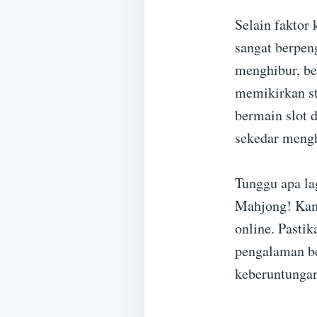
Selain faktor
sangat berpen
menghibur, b
memikirkan st
bermain slot 
sekedar mengh
Tunggu apa la
Mahjong! Kamu
online. Pasti
pengalaman b
keberuntungan