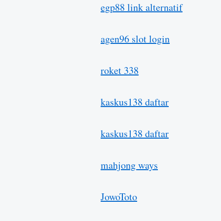
egp88 link alternatif
agen96 slot login
roket 338
kaskus138 daftar
kaskus138 daftar
mahjong ways
JowoToto