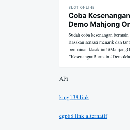
SLOT ONLINE
Coba Kesenangan
Demo Mahjong On
Sudah coba kesenangan bermain
Rasakan sensasi menarik dan tan
permainan klasik ini! #MahjongO
#KesenanganBermain #DemoMa
APi
king138 link
egp88 link alternatif