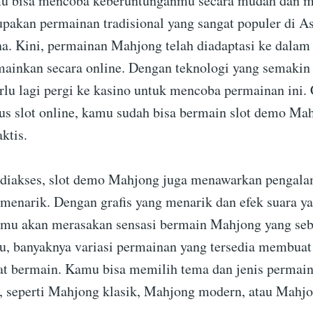
u bisa mencoba keberuntunganmu secara mudah dan 
akan permainan tradisional yang sangat populer di As
na. Kini, permainan Mahjong telah diadaptasi ke dalam 
mainkan secara online. Dengan teknologi yang semakin
rlu lagi pergi ke kasino untuk mencoba permainan ini
us slot online, kamu sudah bisa bermain slot demo Ma
ktis.
 diakses, slot demo Mahjong juga menawarkan pengal
 menarik. Dengan grafis yang menarik dan efek suara y
mu akan merasakan sensasi bermain Mahjong yang seb
tu, banyaknya variasi permainan yang tersedia membuat
at bermain. Kamu bisa memilih tema dan jenis permai
i, seperti Mahjong klasik, Mahjong modern, atau Mahj