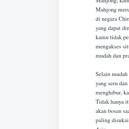
Mahjong, kam
Mahjong merup
di negara Chi
yang dapat di
kamu tidak pe
mengakses sit
mudah dan pra
Selain mudah
yang seru dan
menghibur, ka
Tidak hanya i
akan bosan sa
paling disuka