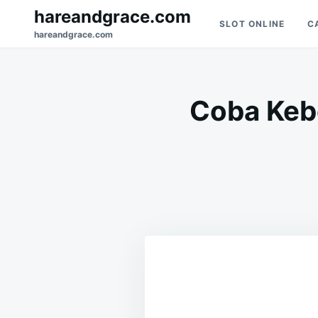
Skip
Search
hareandgrace.com
SLOT ONLINE
C
to
for:
hareandgrace.com
content
Coba Keb