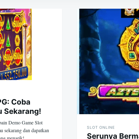
PG: Coba
 Sekarang!
cobain Demo Game Slot
SLOT ONLINE
u sekarang dan dapatkan
Serunya Berma
ang menarik!