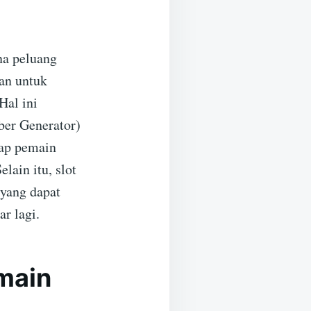
na peluang
an untuk
Hal ini
er Generator)
iap pemain
ain itu, slot
yang dapat
r lagi.
main