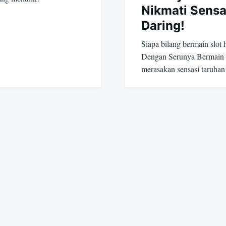
Nikmati Sensa
Daring!
Siapa bilang bermain slot 
Dengan Serunya Bermain S
merasakan sensasi taruha