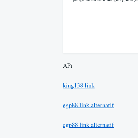
APi
king138 link
egp88 link alternatif
egp88 link alternatif