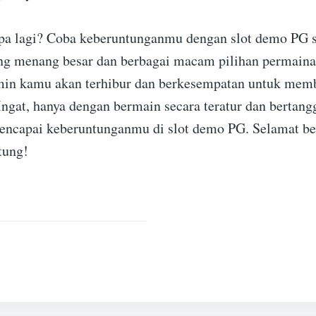
apa lagi? Coba keberuntunganmu dengan slot demo PG 
ng menang besar dan berbagai macam pilihan permaina
amin kamu akan terhibur dan berkesempatan untuk mem
 Ingat, hanya dengan bermain secara teratur dan bertan
encapai keberuntunganmu di slot demo PG. Selamat b
tung!