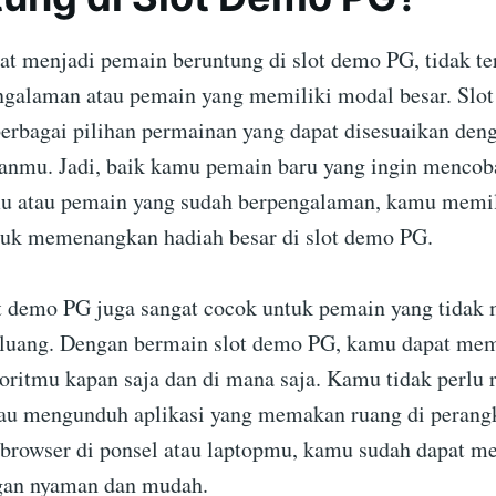
pat menjadi pemain beruntung di slot demo PG, tidak te
galaman atau pemain yang memiliki modal besar. Slo
rbagai pilihan permainan yang dapat disesuaikan den
nmu. Jadi, baik kamu pemain baru yang ingin mencob
u atau pemain yang sudah berpengalaman, kamu memil
uk memenangkan hadiah besar di slot demo PG.
lot demo PG juga sangat cocok untuk pemain yang tidak
 luang. Dengan bermain slot demo PG, kamu dapat me
oritmu kapan saja dan di mana saja. Kamu tidak perlu r
atau mengunduh aplikasi yang memakan ruang di peran
 browser di ponsel atau laptopmu, kamu sudah dapat m
an nyaman dan mudah.