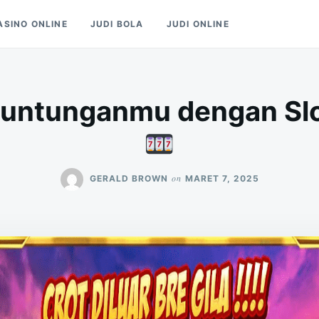
ASINO ONLINE
JUDI BOLA
JUDI ONLINE
untunganmu dengan Sl
on
GERALD BROWN
MARET 7, 2025