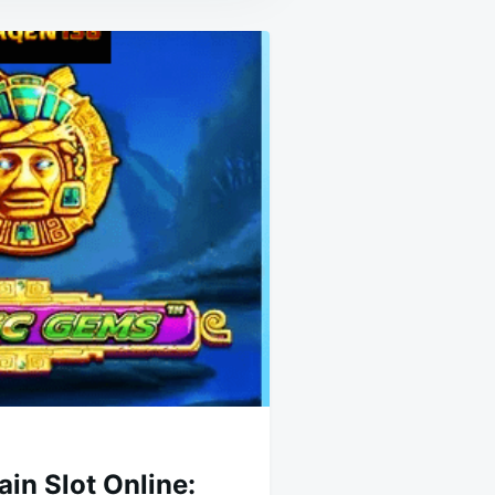
in Slot Online: