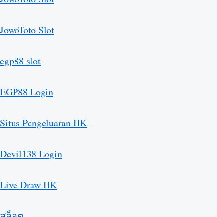
JowoToto Slot
egp88 slot
EGP88 Login
Situs Pengeluaran HK
Devil138 Login
Live Draw HK
สล็อต