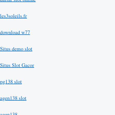
les3soleils.fr
download w77
Situs demo slot
Situs Slot Gacor
pg138 slot
agen138 slot
agen138