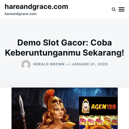
Skip
Search
hareandgrace.com
to
for:
hareandgrace.com
content
Demo Slot Gacor: Coba
Keberuntunganmu Sekarang!
on
GERALD BROWN
JANUARI 31, 2025