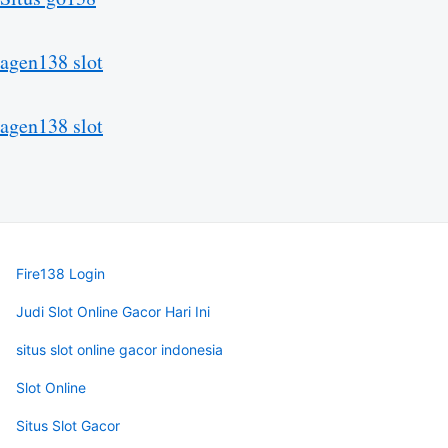
agen138 slot
agen138 slot
Fire138 Login
Judi Slot Online Gacor Hari Ini
situs slot online gacor indonesia
Slot Online
Situs Slot Gacor