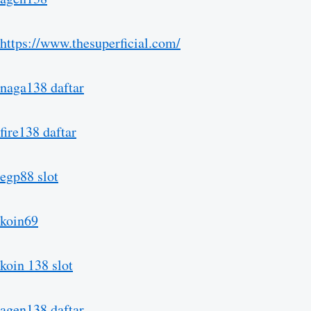
https://www.thesuperficial.com/
naga138 daftar
fire138 daftar
egp88 slot
koin69
koin 138 slot
agen138 daftar