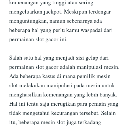
kemenangan yang tinggi atau sering
mengeluarkan jackpot. Meskipun terdengar
menguntungkan, namun sebenarnya ada
beberapa hal yang perlu kamu waspadai dari
permainan slot gacor ini.
Salah satu hal yang menjadi sisi gelap dari
permainan slot gacor adalah manipulasi mesin.
Ada beberapa kasus di mana pemilik mesin
slot melakukan manipulasi pada mesin untuk
menghasilkan kemenangan yang lebih banyak.
Hal ini tentu saja merugikan para pemain yang
tidak mengetahui kecurangan tersebut. Selain
itu, beberapa mesin slot juga terkadang