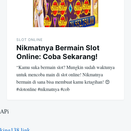
SLOT ONLINE
Nikmatnya Bermain Slot
Online: Coba Sekarang!
“Kamu suka bermain slot? Mungkin sudah waktunya
untuk mencoba main di slot online! Nikmatnya
bermain di sana bisa membuat kamu ketagihan! 😍
#slotonline #nikmatnya #cob
APi
king138 link