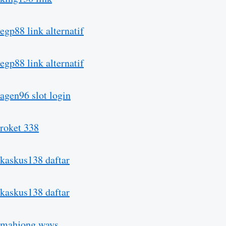
egp88 link alternatif
egp88 link alternatif
agen96 slot login
roket 338
kaskus138 daftar
kaskus138 daftar
mahjong ways