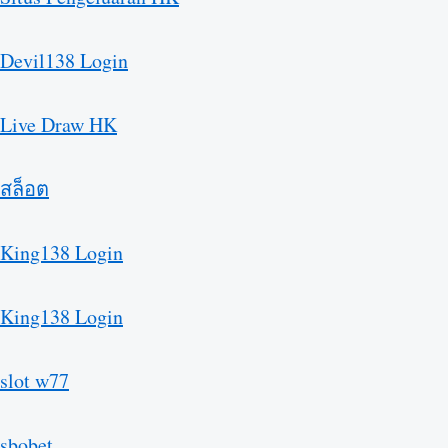
Devil138 Login
Live Draw HK
สล็อต
King138 Login
King138 Login
slot w77
sbobet