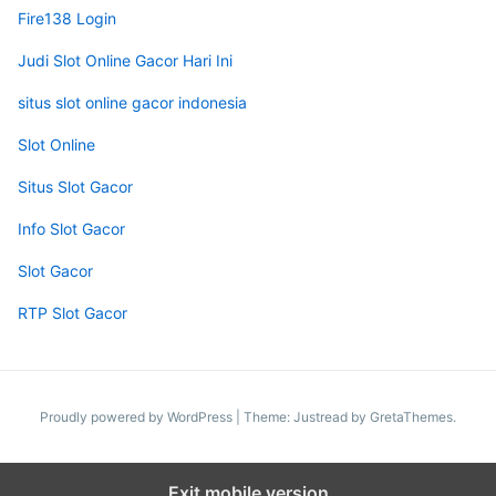
Fire138 Login
Judi Slot Online Gacor Hari Ini
situs slot online gacor indonesia
Slot Online
Situs Slot Gacor
Info Slot Gacor
Slot Gacor
RTP Slot Gacor
Proudly powered by WordPress
|
Theme: Justread by
GretaThemes
.
Exit mobile version