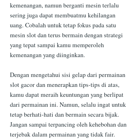
kemenangan, namun berganti mesin terlalu
sering juga dapat membuatmu kehilangan
uang. Cobalah untuk tetap fokus pada satu
mesin slot dan terus bermain dengan strategi
yang tepat sampai kamu memperoleh
kemenangan yang diinginkan.
Dengan mengetahui sisi gelap dari permainan
slot gacor dan menerapkan tips-tips di atas,
kamu dapat meraih keuntungan yang berlipat
dari permainan ini. Namun, selalu ingat untuk
tetap berhati-hati dan bermain secara bijak.
Jangan sampai terpancing oleh kehebohan dan
terjebak dalam permainan yang tidak fair.