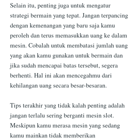
Selain itu, penting juga untuk mengatur
strategi bermain yang tepat. Jangan terpancing
dengan kemenangan yang baru saja kamu
peroleh dan terus memasukkan uang ke dalam
mesin. Cobalah untuk membatasi jumlah uang
yang akan kamu gunakan untuk bermain dan
jika sudah mencapai batas tersebut, segera
berhenti. Hal ini akan mencegahmu dari
kehilangan uang secara besar-besaran.
Tips terakhir yang tidak kalah penting adalah
jangan terlalu sering berganti mesin slot.
Meskipun kamu merasa mesin yang sedang
kamu mainkan tidak memberikan