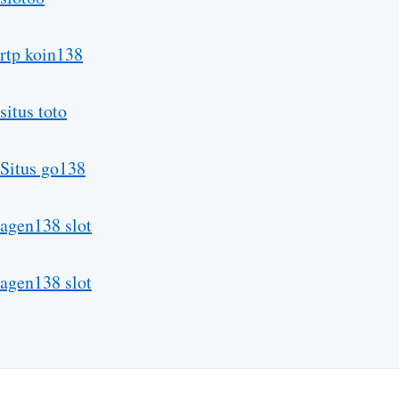
rtp koin138
situs toto
Situs go138
agen138 slot
agen138 slot