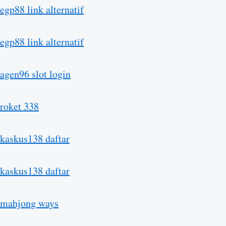
egp88 link alternatif
egp88 link alternatif
agen96 slot login
roket 338
kaskus138 daftar
kaskus138 daftar
mahjong ways