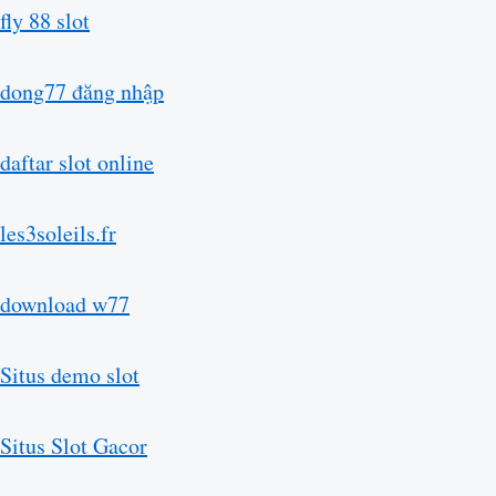
fly 88 slot
dong77 đăng nhập
daftar slot online
les3soleils.fr
download w77
Situs demo slot
Situs Slot Gacor