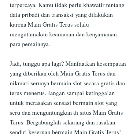
terpercaya. Kamu tidak perlu khawatir tentang
data pribadi dan transaksi yang dilakukan
karena Main Gratis Terus selalu
mengutamakan keamanan dan kenyamanan
para pemainnya.
Jadi, tunggu apa lagi? Manfaatkan kesempatan
yang diberikan oleh Main Gratis Terus dan
nikmati serunya bermain slot secara gratis dan
terus menerus. Jangan sampai ketinggalan
untuk merasakan sensasi bermain slot yang
seru dan menguntungkan di situs Main Gratis
Terus. Bergabunglah sekarang dan rasakan
sendiri keseruan bermain Main Gratis Terus!