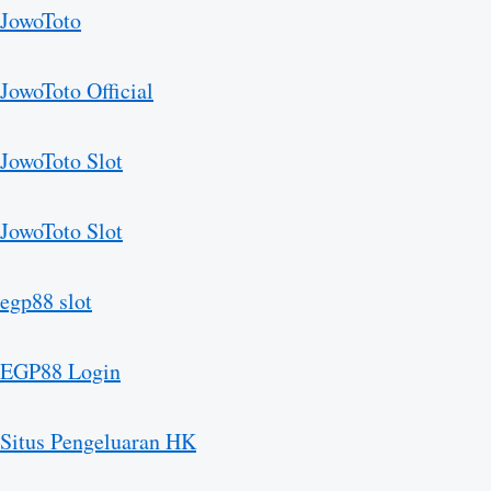
JowoToto
JowoToto Official
JowoToto Slot
JowoToto Slot
egp88 slot
EGP88 Login
Situs Pengeluaran HK