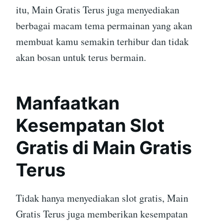
itu, Main Gratis Terus juga menyediakan
berbagai macam tema permainan yang akan
membuat kamu semakin terhibur dan tidak
akan bosan untuk terus bermain.
Manfaatkan
Kesempatan Slot
Gratis di Main Gratis
Terus
Tidak hanya menyediakan slot gratis, Main
Gratis Terus juga memberikan kesempatan