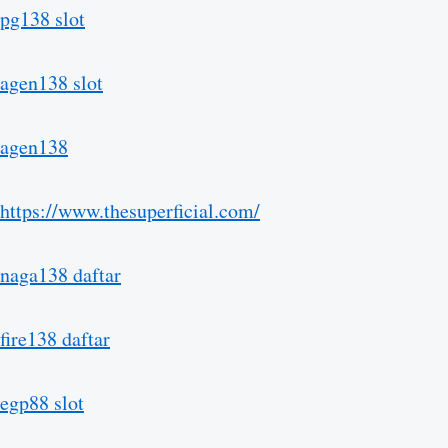
pg138 slot
agen138 slot
agen138
https://www.thesuperficial.com/
naga138 daftar
fire138 daftar
egp88 slot