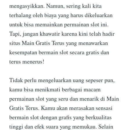
mengasyikkan. Namun, sering kali kita
terhalang oleh biaya yang harus dikeluarkan
untuk bisa memainkan permainan slot ini.
Tapi, jangan khawatir karena kini telah hadir
situs Main Gratis Terus yang menawarkan
kesempatan bermain slot secara gratis dan
terus menerus!
Tidak perlu mengeluarkan uang sepeser pun,
kamu bisa menikmati berbagai macam
permainan slot yang seru dan menarik di Main
Gratis Terus. Kamu akan merasakan sensasi
bermain slot dengan grafis yang berkualitas
tinggi dan efek suara yang memukau. Selain