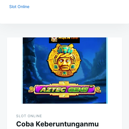
Slot Online
Navigasi
pos
SLOT ONLINE
Coba Keberuntunganmu