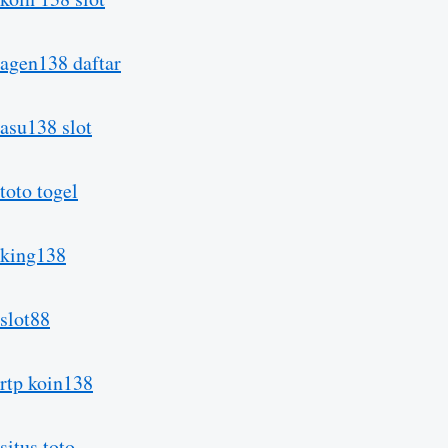
agen138 daftar
asu138 slot
toto togel
king138
slot88
rtp koin138
situs toto