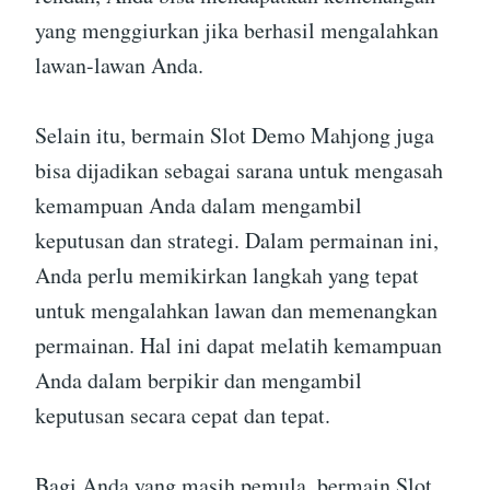
yang menggiurkan jika berhasil mengalahkan
lawan-lawan Anda.
Selain itu, bermain Slot Demo Mahjong juga
bisa dijadikan sebagai sarana untuk mengasah
kemampuan Anda dalam mengambil
keputusan dan strategi. Dalam permainan ini,
Anda perlu memikirkan langkah yang tepat
untuk mengalahkan lawan dan memenangkan
permainan. Hal ini dapat melatih kemampuan
Anda dalam berpikir dan mengambil
keputusan secara cepat dan tepat.
Bagi Anda yang masih pemula, bermain Slot