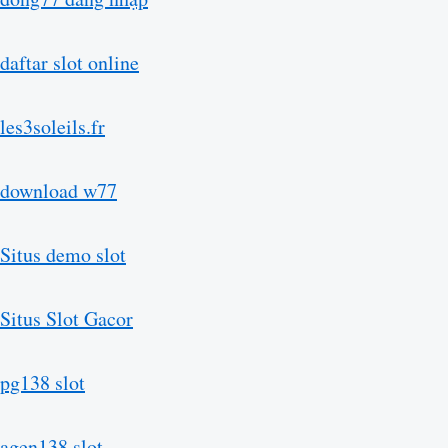
daftar slot online
les3soleils.fr
download w77
Situs demo slot
Situs Slot Gacor
pg138 slot
agen138 slot