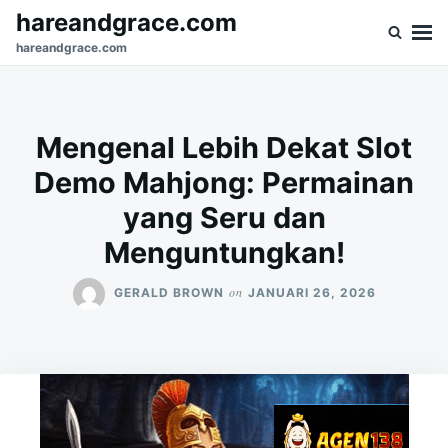
Skip
Search
hareandgrace.com
to
for:
hareandgrace.com
content
Mengenal Lebih Dekat Slot
Demo Mahjong: Permainan
yang Seru dan
Menguntungkan!
on
GERALD BROWN
JANUARI 26, 2026