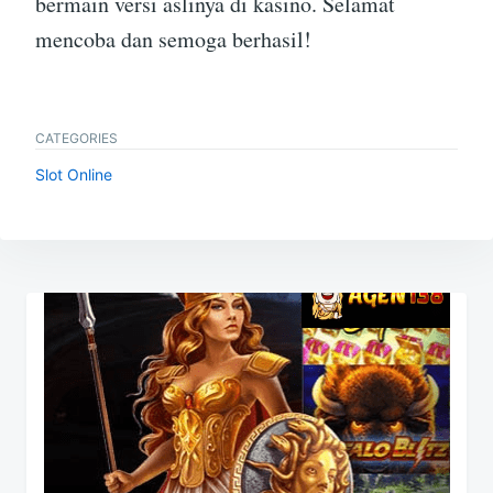
bermain versi aslinya di kasino. Selamat
mencoba dan semoga berhasil!
CATEGORIES
Slot Online
Navigasi
pos