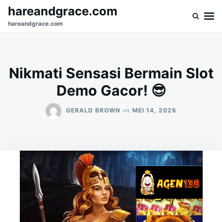
Skip
Search
hareandgrace.com
to
for:
hareandgrace.com
content
Nikmati Sensasi Bermain Slot
Demo Gacor! 😎
on
GERALD BROWN
MEI 14, 2026