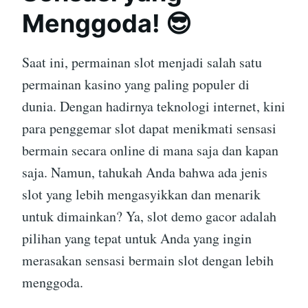
Menggoda! 😎
Saat ini, permainan slot menjadi salah satu
permainan kasino yang paling populer di
dunia. Dengan hadirnya teknologi internet, kini
para penggemar slot dapat menikmati sensasi
bermain secara online di mana saja dan kapan
saja. Namun, tahukah Anda bahwa ada jenis
slot yang lebih mengasyikkan dan menarik
untuk dimainkan? Ya, slot demo gacor adalah
pilihan yang tepat untuk Anda yang ingin
merasakan sensasi bermain slot dengan lebih
menggoda.