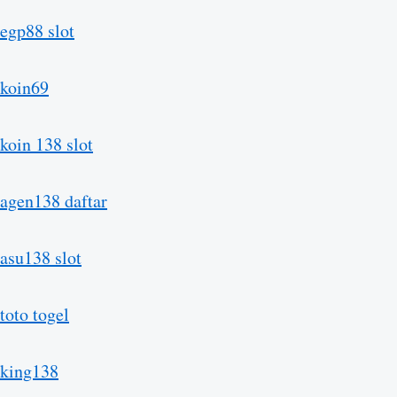
egp88 slot
koin69
koin 138 slot
agen138 daftar
asu138 slot
toto togel
king138