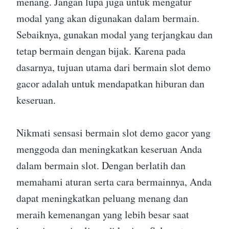
menang. Jangan lupa juga untuk mengatur
modal yang akan digunakan dalam bermain.
Sebaiknya, gunakan modal yang terjangkau dan
tetap bermain dengan bijak. Karena pada
dasarnya, tujuan utama dari bermain slot demo
gacor adalah untuk mendapatkan hiburan dan
keseruan.
Nikmati sensasi bermain slot demo gacor yang
menggoda dan meningkatkan keseruan Anda
dalam bermain slot. Dengan berlatih dan
memahami aturan serta cara bermainnya, Anda
dapat meningkatkan peluang menang dan
meraih kemenangan yang lebih besar saat