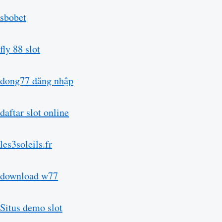
sbobet
fly 88 slot
dong77 đăng nhập
daftar slot online
les3soleils.fr
download w77
Situs demo slot