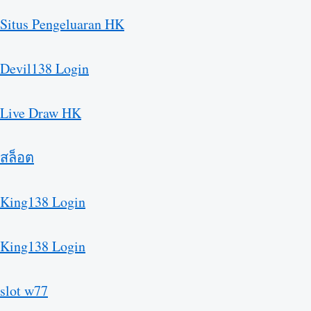
Situs Pengeluaran HK
Devil138 Login
Live Draw HK
สล็อต
King138 Login
King138 Login
slot w77