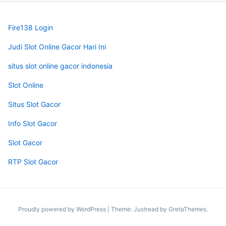
Fire138 Login
Judi Slot Online Gacor Hari Ini
situs slot online gacor indonesia
Slot Online
Situs Slot Gacor
Info Slot Gacor
Slot Gacor
RTP Slot Gacor
Proudly powered by WordPress
|
Theme: Justread by
GretaThemes
.