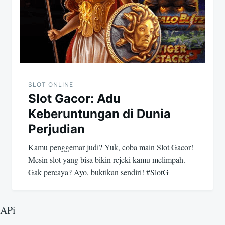
SLOT ONLINE
Slot Gacor: Adu
Keberuntungan di Dunia
Perjudian
Kamu penggemar judi? Yuk, coba main Slot Gacor!
Mesin slot yang bisa bikin rejeki kamu melimpah.
Gak percaya? Ayo, buktikan sendiri! #SlotG
APi