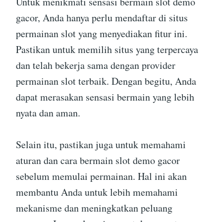
Untuk menikmati sensasi bermain slot demo
gacor, Anda hanya perlu mendaftar di situs
permainan slot yang menyediakan fitur ini.
Pastikan untuk memilih situs yang terpercaya
dan telah bekerja sama dengan provider
permainan slot terbaik. Dengan begitu, Anda
dapat merasakan sensasi bermain yang lebih
nyata dan aman.
Selain itu, pastikan juga untuk memahami
aturan dan cara bermain slot demo gacor
sebelum memulai permainan. Hal ini akan
membantu Anda untuk lebih memahami
mekanisme dan meningkatkan peluang