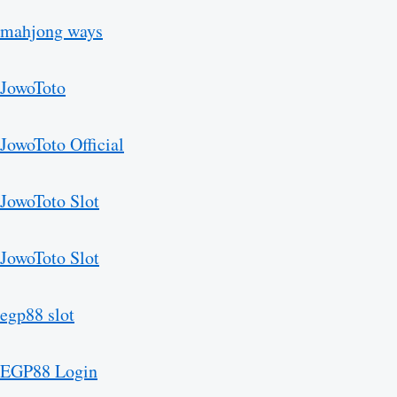
mahjong ways
JowoToto
JowoToto Official
JowoToto Slot
JowoToto Slot
egp88 slot
EGP88 Login