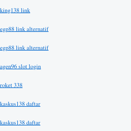
king138 link
egp88 link alternatif
egp88 link alternatif
agen96 slot login
roket 338
kaskus138 daftar
kaskus138 daftar