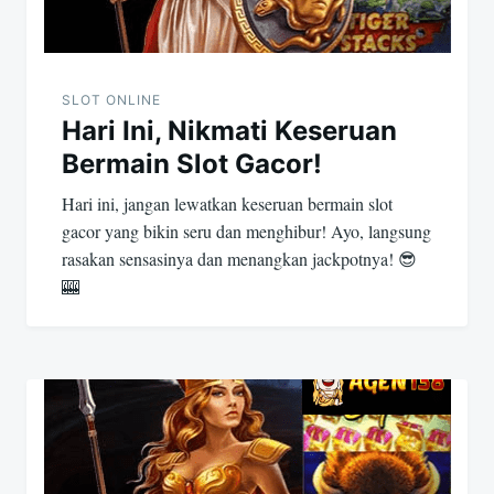
SLOT ONLINE
Hari Ini, Nikmati Keseruan
Bermain Slot Gacor!
Hari ini, jangan lewatkan keseruan bermain slot
gacor yang bikin seru dan menghibur! Ayo, langsung
rasakan sensasinya dan menangkan jackpotnya! 😎
🎰