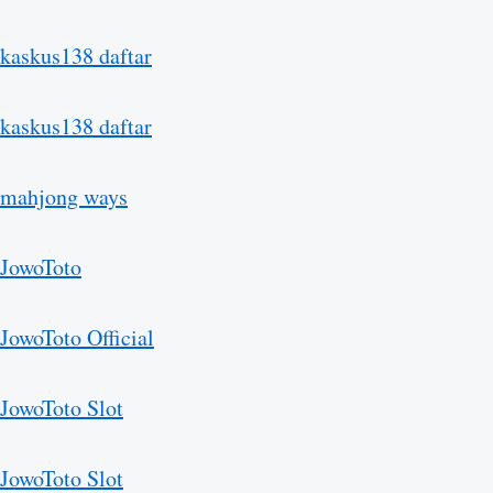
kaskus138 daftar
kaskus138 daftar
mahjong ways
JowoToto
JowoToto Official
JowoToto Slot
JowoToto Slot