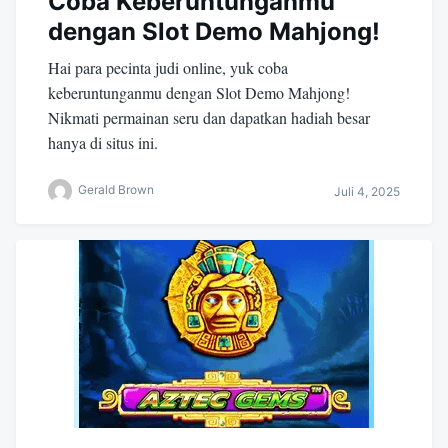
Coba Keberuntunganmu
dengan Slot Demo Mahjong!
Hai para pecinta judi online, yuk coba
keberuntunganmu dengan Slot Demo Mahjong!
Nikmati permainan seru dan dapatkan hadiah besar
hanya di situs ini.
Gerald Brown
Juli 4, 2025