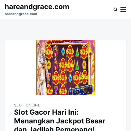
Skip
Search
hareandgrace.com
to
for:
hareandgrace.com
content
SLOT ONLINE
Slot Gacor Hari Ini:
Menangkan Jackpot Besar
dan Jadilah Pemenang!