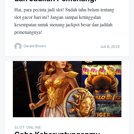
Hai, para pecinta judi slot! Sudah tahu belum tentang
slot gacor hari ini? Jangan sampai ketinggalan
kesempatan untuk menang jackpot besar dan jadilah
pemenangnya!
Gerald Brown
Juli 6, 2025
SLOT ONLINE