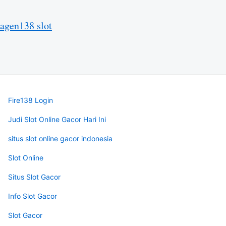
agen138 slot
Fire138 Login
Judi Slot Online Gacor Hari Ini
situs slot online gacor indonesia
Slot Online
Situs Slot Gacor
Info Slot Gacor
Slot Gacor