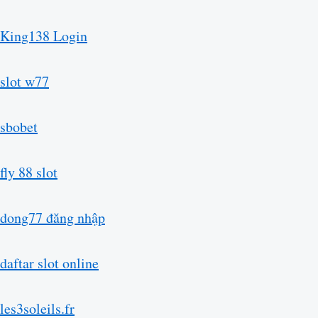
King138 Login
slot w77
sbobet
fly 88 slot
dong77 đăng nhập
daftar slot online
les3soleils.fr