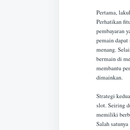
Pertama, laku
Perhatikan fit
pembayaran ya
pemain dapat 
menang. Selai
bermain di me
membantu pema
dimainkan.
Strategi kedu
slot. Seiring
memiliki berb
Salah satunya