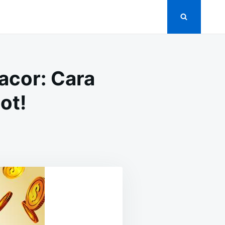
acor: Cara
ot!