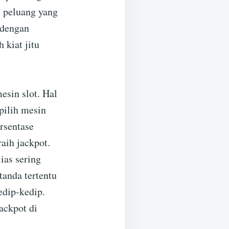
n peluang yang
 dengan
 kiat jitu
esin slot. Hal
 pilih mesin
rsentase
aih jackpot.
ias sering
anda tertentu
edip-kedip.
ackpot di