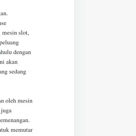
an.
ase
 mesin slot,
 peluang
dahulu dengan
ni akan
ang sedang
an oleh mesin
 juga
 kemenangan.
untuk memutar