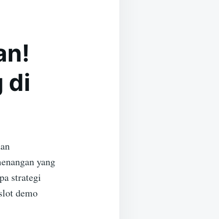
an!
 di
dan
menangan yang
pa strategi
slot demo