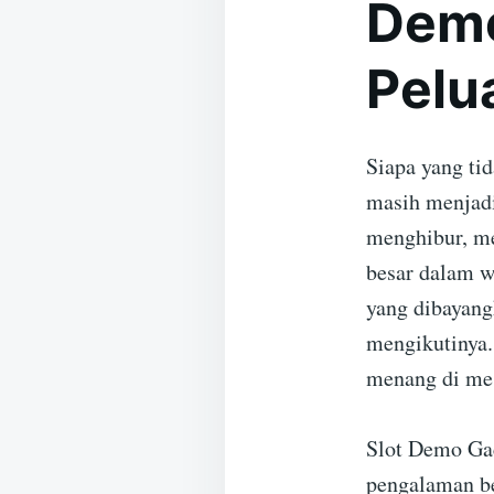
Demo
Pelu
Siapa yang ti
masih menjadi
menghibur, me
besar dalam w
yang dibayang
mengikutinya.
menang di mes
Slot Demo Gac
pengalaman b