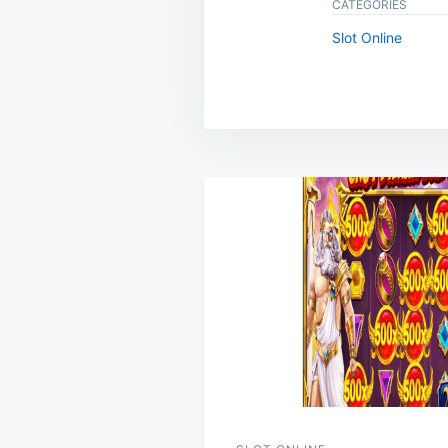
CATEGORIES
Slot Online
Navigasi
pos