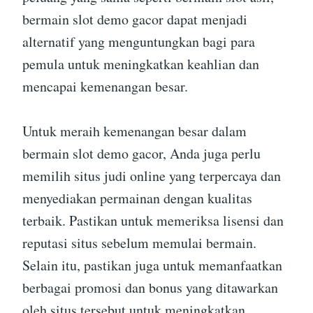
bermain slot demo gacor dapat menjadi
alternatif yang menguntungkan bagi para
pemula untuk meningkatkan keahlian dan
mencapai kemenangan besar.
Untuk meraih kemenangan besar dalam
bermain slot demo gacor, Anda juga perlu
memilih situs judi online yang terpercaya dan
menyediakan permainan dengan kualitas
terbaik. Pastikan untuk memeriksa lisensi dan
reputasi situs sebelum memulai bermain.
Selain itu, pastikan juga untuk memanfaatkan
berbagai promosi dan bonus yang ditawarkan
oleh situs tersebut untuk meningkatkan