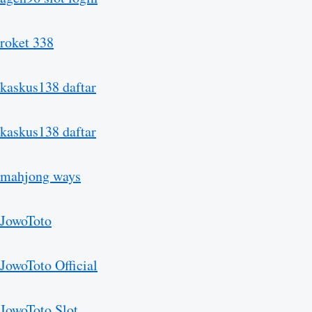
roket 338
kaskus138 daftar
kaskus138 daftar
mahjong ways
JowoToto
JowoToto Official
JowoToto Slot