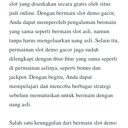
slot yang disediakan secara gratis oleh situs
judi online. Dengan bermain slot demo gacor,
Anda dapat memperoleh pengalaman bermain
yang sama seperti bermain slot asli, namun
tanpa harus mengeluarkan uang asli. Selain itu,
permainan slot demo gacor juga sudah
dilengkapi dengan fitur-fitur yang sama seperti
di permainan aslinya, seperti bonus dan
jackpot. Dengan begitu, Anda dapat
mempelajari dan mencoba berbagai strategi
sebelum memutuskan untuk bermain dengan
uang asli.
Salah satu keunggulan dari bermain slot demo