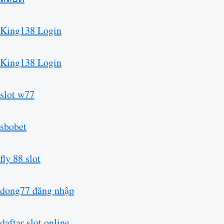
King138 Login
King138 Login
slot w77
sbobet
fly 88 slot
dong77 đăng nhập
daftar slot online