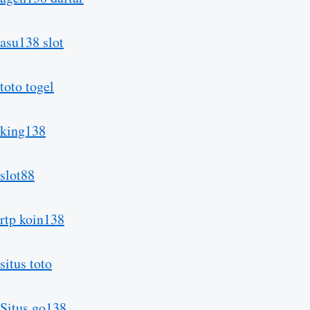
asu138 slot
toto togel
king138
slot88
rtp koin138
situs toto
Situs go138