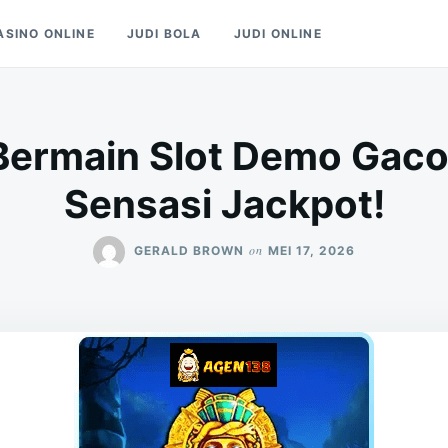
ASINO ONLINE
JUDI BOLA
JUDI ONLINE
Bermain Slot Demo Gacor
Sensasi Jackpot!
on
GERALD BROWN
MEI 17, 2026