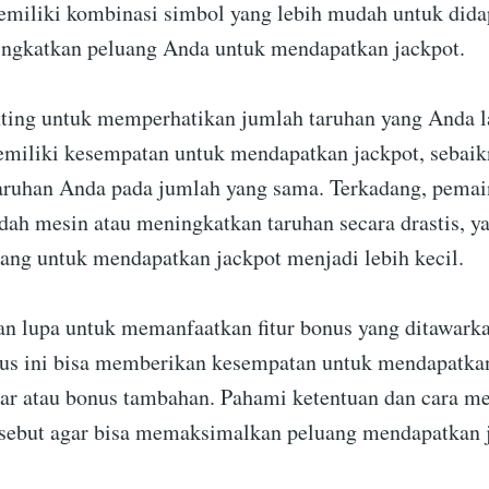
miliki kombinasi simbol yang lebih mudah untuk dida
ingkatkan peluang Anda untuk mendapatkan jackpot.
enting untuk memperhatikan jumlah taruhan yang Anda l
miliki kesempatan untuk mendapatkan jackpot, sebaik
aruhan Anda pada jumlah yang sama. Terkadang, pemai
dah mesin atau meningkatkan taruhan secara drastis, y
ng untuk mendapatkan jackpot menjadi lebih kecil.
gan lupa untuk memanfaatkan fitur bonus yang ditawark
onus ini bisa memberikan kesempatan untuk mendapatk
sar atau bonus tambahan. Pahami ketentuan dan cara 
ersebut agar bisa memaksimalkan peluang mendapatkan 