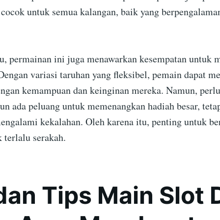
 cocok untuk semua kalangan, baik yang berpengalam
itu, permainan ini juga menawarkan kesempatan untuk
 Dengan variasi taruhan yang fleksibel, pemain dapat m
engan kemampuan dan keinginan mereka. Namun, perlu
n ada peluang untuk memenangkan hadiah besar, tetap
mengalami kekalahan. Oleh karena itu, penting untuk b
k terlalu serakah.
 dan Tips Main Slot