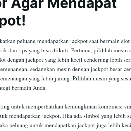
r Agar Mendapat
pot!
atkan peluang mendapatkan jackpot saat bermain slot
rik dan tips yang bisa diikuti. Pertama, pilihlah mesin 
lot dengan jackpot yang lebih kecil cenderung lebih ser
emenangan, sedangkan mesin dengan jackpot besar ce
menangan yang lebih jarang. Pilihlah mesin yang ses
rategi bermain Anda.
enting untuk memperhatikan kemungkinan kombinasi si
tuk mendapatkan jackpot. Jika ada simbol yang lebih su
aka peluang untuk mendapatkan jackpot juga lebih keci