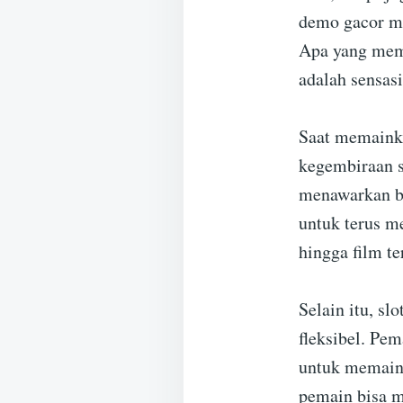
demo gacor me
Apa yang mem
adalah sensasi
Saat memainka
kegembiraan s
menawarkan be
untuk terus m
hingga film t
Selain itu, s
fleksibel. Pe
untuk memain
pemain bisa m