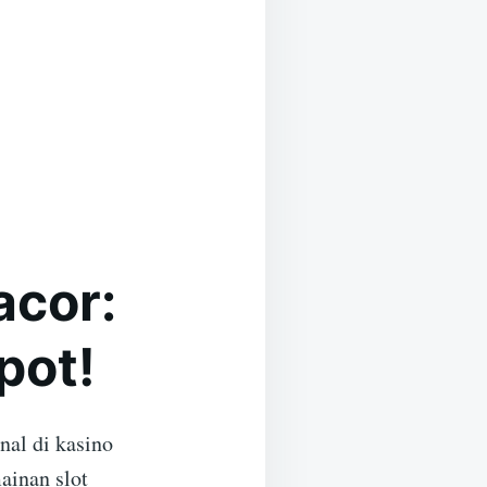
acor:
pot!
nal di kasino
mainan slot