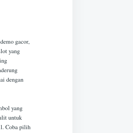
 demo gacor,
slot yang
ing
nderung
uai dengan
mbol yang
lit untuk
l. Coba pilih