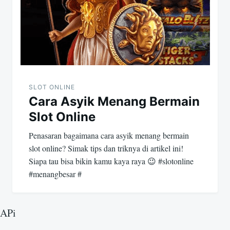
SLOT ONLINE
Cara Asyik Menang Bermain
Slot Online
Penasaran bagaimana cara asyik menang bermain
slot online? Simak tips dan triknya di artikel ini!
Siapa tau bisa bikin kamu kaya raya 😉 #slotonline
#menangbesar #
APi