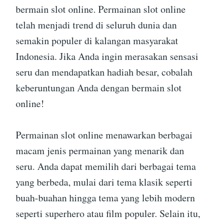
bermain slot online. Permainan slot online
telah menjadi trend di seluruh dunia dan
semakin populer di kalangan masyarakat
Indonesia. Jika Anda ingin merasakan sensasi
seru dan mendapatkan hadiah besar, cobalah
keberuntungan Anda dengan bermain slot
online!
Permainan slot online menawarkan berbagai
macam jenis permainan yang menarik dan
seru. Anda dapat memilih dari berbagai tema
yang berbeda, mulai dari tema klasik seperti
buah-buahan hingga tema yang lebih modern
seperti superhero atau film populer. Selain itu,