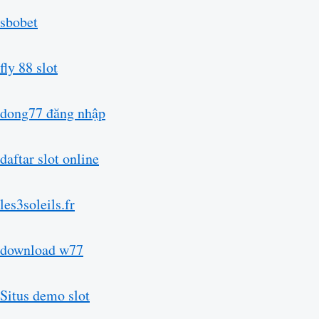
sbobet
fly 88 slot
dong77 đăng nhập
daftar slot online
les3soleils.fr
download w77
Situs demo slot