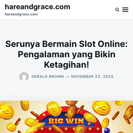
Skip
Search
hareandgrace.com
to
for:
hareandgrace.com
content
Serunya Bermain Slot Online:
Pengalaman yang Bikin
Ketagihan!
on
GERALD BROWN
NOVEMBER 23, 2025