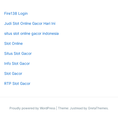
Fire138 Login
Judi Slot Online Gacor Hari Ini
situs slot online gacor indonesia
Slot Online
Situs Slot Gacor
Info Slot Gacor
Slot Gacor
RTP Slot Gacor
Proudly powered by WordPress
|
Theme: Justread by
GretaThemes
.