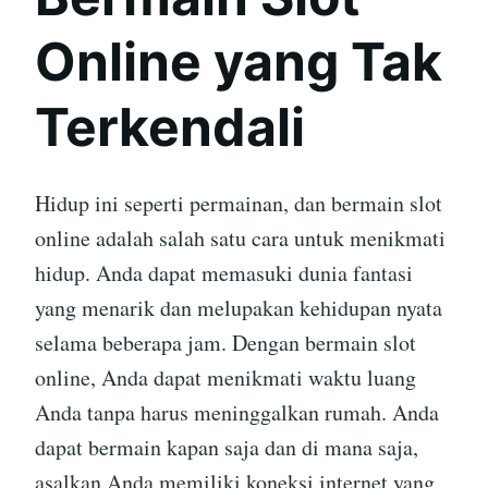
Online yang Tak
Terkendali
Hidup ini seperti permainan, dan bermain slot
online adalah salah satu cara untuk menikmati
hidup. Anda dapat memasuki dunia fantasi
yang menarik dan melupakan kehidupan nyata
selama beberapa jam. Dengan bermain slot
online, Anda dapat menikmati waktu luang
Anda tanpa harus meninggalkan rumah. Anda
dapat bermain kapan saja dan di mana saja,
asalkan Anda memiliki koneksi internet yang