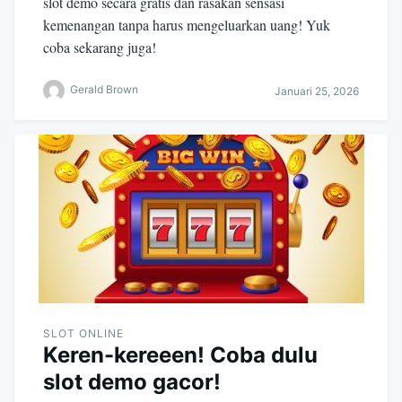
slot demo secara gratis dan rasakan sensasi
kemenangan tanpa harus mengeluarkan uang! Yuk
coba sekarang juga!
Gerald Brown
Januari 25, 2026
SLOT ONLINE
Keren-kereeen! Coba dulu
slot demo gacor!