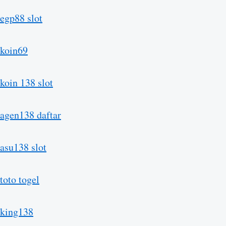
egp88 slot
koin69
koin 138 slot
agen138 daftar
asu138 slot
toto togel
king138