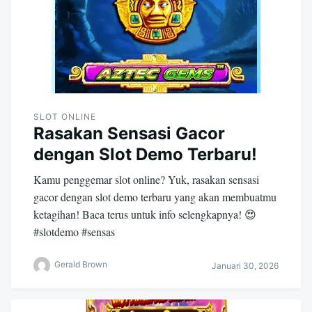
SLOT ONLINE
Rasakan Sensasi Gacor
dengan Slot Demo Terbaru!
Kamu penggemar slot online? Yuk, rasakan sensasi
gacor dengan slot demo terbaru yang akan membuatmu
ketagihan! Baca terus untuk info selengkapnya! 😍
#slotdemo #sensas
Gerald Brown
Januari 30, 2026