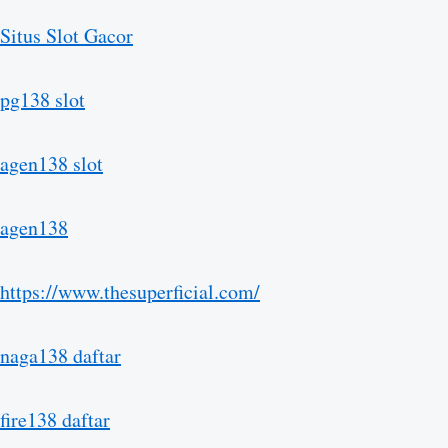
Situs Slot Gacor
pg138 slot
agen138 slot
agen138
https://www.thesuperficial.com/
naga138 daftar
fire138 daftar