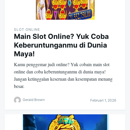
SLOT ONLINE
Main Slot Online? Yuk Coba
Keberuntunganmu di Dunia
Maya!
Kamu penggemar judi online? Yuk cobain main slot
online dan coba keberuntunganmu di dunia maya!
Jangan ketinggalan keseruan dan kesempatan menang
besar.
Gerald Brown
Februari 1, 2026