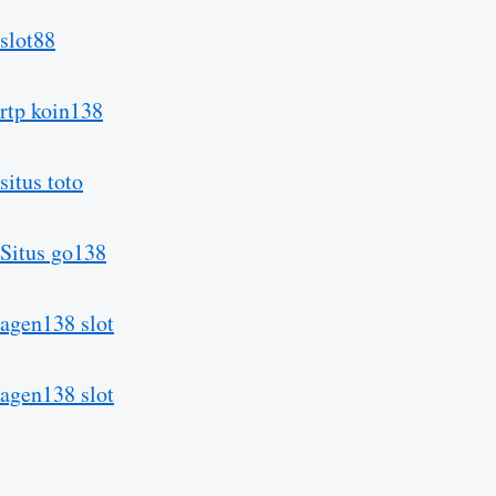
slot88
rtp koin138
situs toto
Situs go138
agen138 slot
agen138 slot