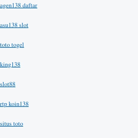
agen138 daftar
asu138 slot
toto togel
king138
slot88
rtp koin138
situs toto