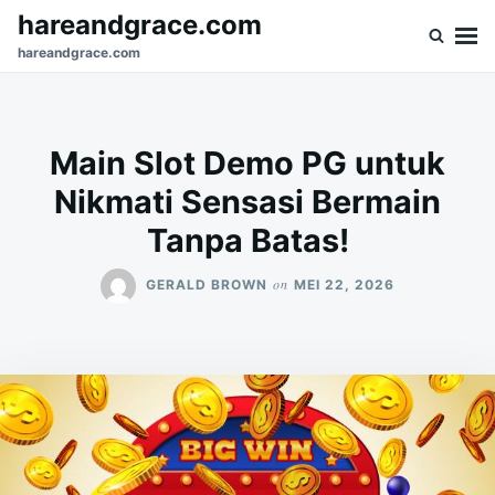
Skip
Search
hareandgrace.com
to
for:
hareandgrace.com
content
Main Slot Demo PG untuk
Nikmati Sensasi Bermain
Tanpa Batas!
on
GERALD BROWN
MEI 22, 2026