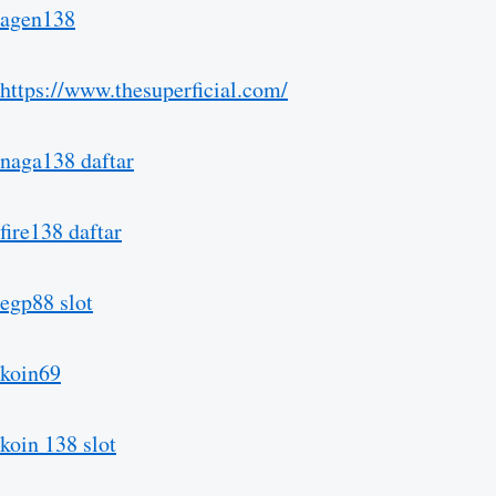
agen138
https://www.thesuperficial.com/
naga138 daftar
fire138 daftar
egp88 slot
koin69
koin 138 slot