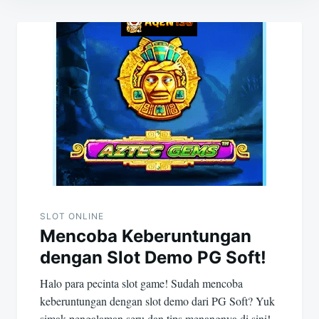
Navigasi
pos
SLOT ONLINE
Mencoba Keberuntungan
dengan Slot Demo PG Soft!
Halo para pecinta slot game! Sudah mencoba
keberuntungan dengan slot demo dari PG Soft? Yuk
simak pengalaman seru dan tips menangnya di sini!