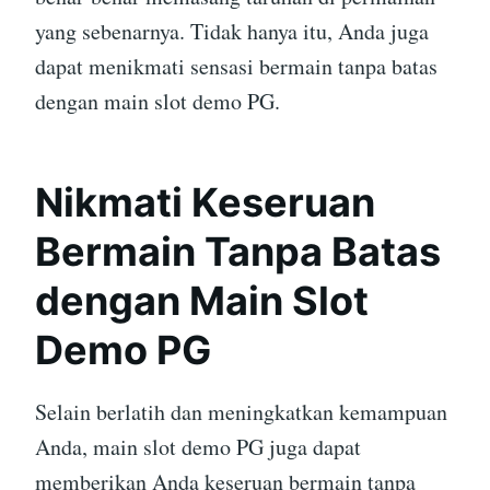
yang sebenarnya. Tidak hanya itu, Anda juga
dapat menikmati sensasi bermain tanpa batas
dengan main slot demo PG.
Nikmati Keseruan
Bermain Tanpa Batas
dengan Main Slot
Demo PG
Selain berlatih dan meningkatkan kemampuan
Anda, main slot demo PG juga dapat
memberikan Anda keseruan bermain tanpa