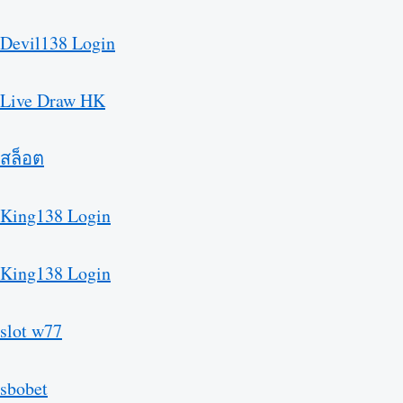
Devil138 Login
Live Draw HK
สล็อต
King138 Login
King138 Login
slot w77
sbobet