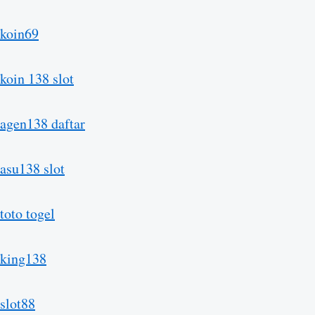
koin69
koin 138 slot
agen138 daftar
asu138 slot
toto togel
king138
slot88