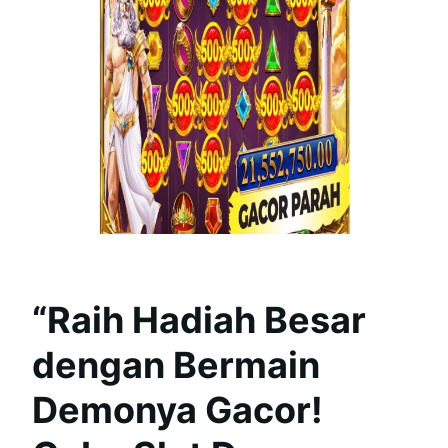
“Raih Hadiah Besar
dengan Bermain
Demonya Gacor!