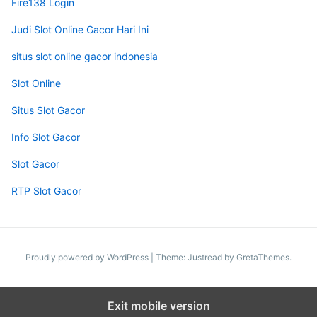
Fire138 Login
Judi Slot Online Gacor Hari Ini
situs slot online gacor indonesia
Slot Online
Situs Slot Gacor
Info Slot Gacor
Slot Gacor
RTP Slot Gacor
Proudly powered by WordPress
|
Theme: Justread by
GretaThemes
.
Exit mobile version