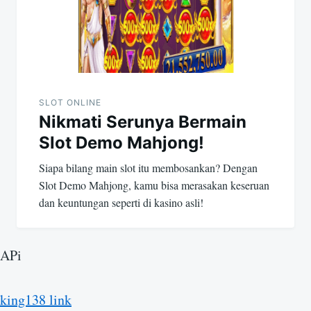
SLOT ONLINE
Nikmati Serunya Bermain
Slot Demo Mahjong!
Siapa bilang main slot itu membosankan? Dengan
Slot Demo Mahjong, kamu bisa merasakan keseruan
dan keuntungan seperti di kasino asli!
APi
king138 link