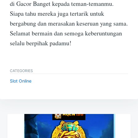
di Gacor Banget kepada teman-temanmu.
Siapa tahu mereka juga tertarik untuk
bergabung dan merasakan keseruan yang sama.
Selamat bermain dan semoga keberuntungan
selalu berpihak padamu!
CATEGORIES
Slot Online
Navigasi
pos