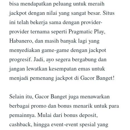
bisa mendapatkan peluang untuk meraih
jackpot dengan nilai yang sangat besar. Situs
ini telah bekerja sama dengan provider-
provider ternama seperti Pragmatic Play,
Habanero, dan masih banyak lagi yang
menyediakan game-game dengan jackpot
progresif. Jadi, ayo segera bergabung dan
jangan lewatkan kesempatan emas untuk
menjadi pemenang jackpot di Gacor Banget!
Selain itu, Gacor Banget juga menawarkan
berbagai promo dan bonus menarik untuk para
pemainnya. Mulai dari bonus deposit,
cashback, hingga event-event spesial yang