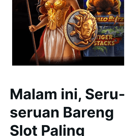
Malam ini, Seru-
seruan Bareng
Slot Paling