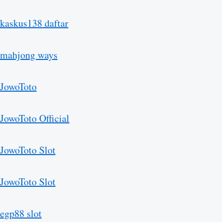
kaskus138 daftar
mahjong ways
JowoToto
JowoToto Official
JowoToto Slot
JowoToto Slot
egp88 slot