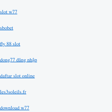
slot w77
sbobet
fly 88 slot
dong77 đăng nhập
daftar slot online
les3soleils.fr
download w77