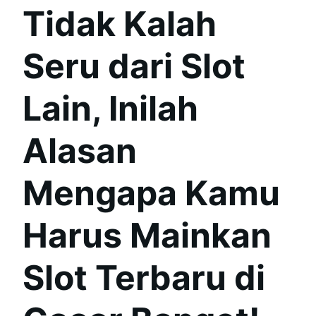
Tidak Kalah
Seru dari Slot
Lain, Inilah
Alasan
Mengapa Kamu
Harus Mainkan
Slot Terbaru di