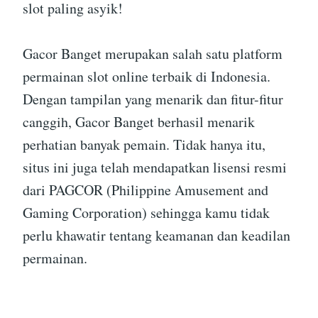
slot paling asyik!
Gacor Banget merupakan salah satu platform
permainan slot online terbaik di Indonesia.
Dengan tampilan yang menarik dan fitur-fitur
canggih, Gacor Banget berhasil menarik
perhatian banyak pemain. Tidak hanya itu,
situs ini juga telah mendapatkan lisensi resmi
dari PAGCOR (Philippine Amusement and
Gaming Corporation) sehingga kamu tidak
perlu khawatir tentang keamanan dan keadilan
permainan.