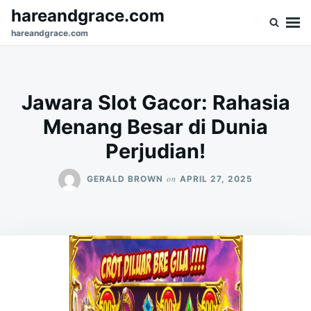
Skip
Search
hareandgrace.com
to
for:
hareandgrace.com
content
Jawara Slot Gacor: Rahasia
Menang Besar di Dunia
Perjudian!
on
GERALD BROWN
APRIL 27, 2025