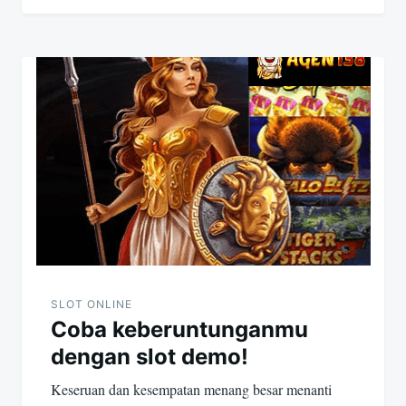
SLOT ONLINE
Coba keberuntunganmu
dengan slot demo!
Keseruan dan kesempatan menang besar menanti