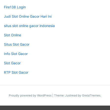
Fire138 Login
Judi Slot Online Gacor Hari Ini
situs slot online gacor indonesia
Slot Online
Situs Slot Gacor
Info Slot Gacor
Slot Gacor
RTP Slot Gacor
Proudly powered by WordPress
|
Theme: Justread by
GretaThemes
.