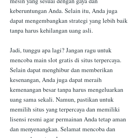
mesin yang sesuai dengan gaya dan
keberuntungan Anda. Selain itu, Anda juga
dapat mengembangkan strategi yang lebih baik
tanpa harus kehilangan uang asli.
Jadi, tunggu apa lagi? Jangan ragu untuk
mencoba main slot gratis di situs terpercaya.
Selain dapat menghibur dan memberikan
kesenangan, Anda juga dapat meraih
kemenangan besar tanpa harus mengeluarkan
uang sama sekali. Namun, pastikan untuk
memilih situs yang terpercaya dan memiliki
lisensi resmi agar permainan Anda tetap aman
dan menyenangkan. Selamat mencoba dan