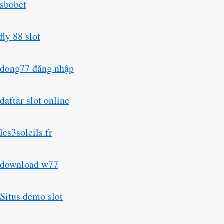
sbobet
fly 88 slot
dong77 đăng nhập
daftar slot online
les3soleils.fr
download w77
Situs demo slot