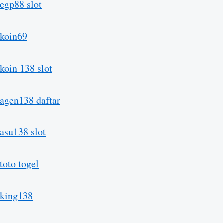
egp88 slot
koin69
koin 138 slot
agen138 daftar
asu138 slot
toto togel
king138