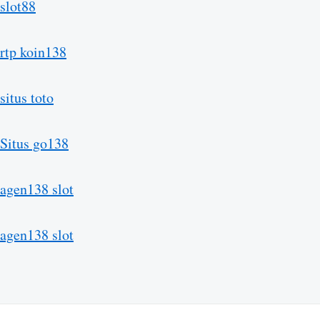
slot88
rtp koin138
situs toto
Situs go138
agen138 slot
agen138 slot