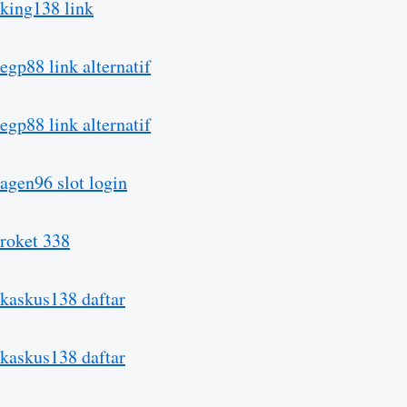
king138 link
egp88 link alternatif
egp88 link alternatif
agen96 slot login
roket 338
kaskus138 daftar
kaskus138 daftar