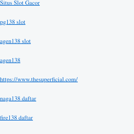
Situs Slot Gacor
pg138 slot
agen138 slot
agen138
https://www.thesuperficial.com/
naga138 daftar
fire138 daftar