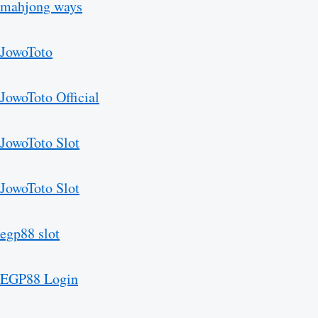
mahjong ways
JowoToto
JowoToto Official
JowoToto Slot
JowoToto Slot
egp88 slot
EGP88 Login