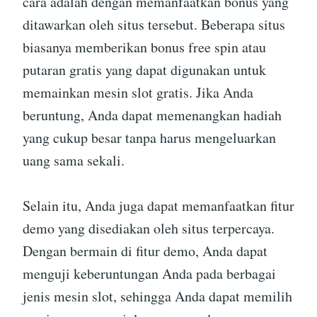
cara adalah dengan memanfaatkan bonus yang
ditawarkan oleh situs tersebut. Beberapa situs
biasanya memberikan bonus free spin atau
putaran gratis yang dapat digunakan untuk
memainkan mesin slot gratis. Jika Anda
beruntung, Anda dapat memenangkan hadiah
yang cukup besar tanpa harus mengeluarkan
uang sama sekali.
Selain itu, Anda juga dapat memanfaatkan fitur
demo yang disediakan oleh situs terpercaya.
Dengan bermain di fitur demo, Anda dapat
menguji keberuntungan Anda pada berbagai
jenis mesin slot, sehingga Anda dapat memilih