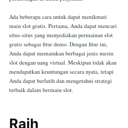
Ada beberapa cara untuk dapat menikmati
main slot gratis. Pertama, Anda dapat mencari
situs-situs yang menyediakan permainan slot
gratis sebagai fitur demo. Dengan fitur ini,
Anda dapat memainkan berbagai jenis mesin
slot dengan uang virtual. Meskipun tidak akan
mendapatkan keuntungan secara nyata, tetapi
Anda dapat berlatih dan mengetahui strategi
terbaik dalam bermain slot.
Raih