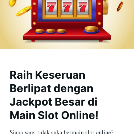
Raih Keseruan
Berlipat dengan
Jackpot Besar di
Main Slot Online!
Siapa yang tidak suka bermain slot online?