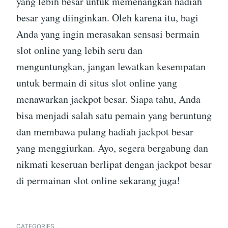
yang lebih besar untuk memenangkan hadiah
besar yang diinginkan. Oleh karena itu, bagi
Anda yang ingin merasakan sensasi bermain
slot online yang lebih seru dan
menguntungkan, jangan lewatkan kesempatan
untuk bermain di situs slot online yang
menawarkan jackpot besar. Siapa tahu, Anda
bisa menjadi salah satu pemain yang beruntung
dan membawa pulang hadiah jackpot besar
yang menggiurkan. Ayo, segera bergabung dan
nikmati keseruan berlipat dengan jackpot besar
di permainan slot online sekarang juga!
CATEGORIES