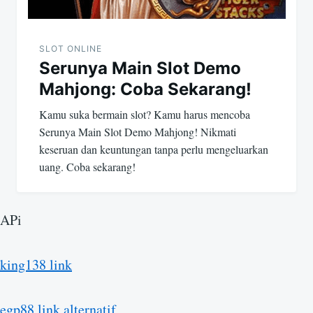
SLOT ONLINE
Serunya Main Slot Demo
Mahjong: Coba Sekarang!
Kamu suka bermain slot? Kamu harus mencoba
Serunya Main Slot Demo Mahjong! Nikmati
keseruan dan keuntungan tanpa perlu mengeluarkan
uang. Coba sekarang!
APi
king138 link
egp88 link alternatif