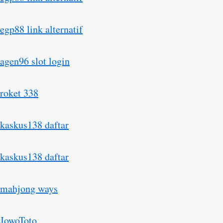
egp88 link alternatif
agen96 slot login
roket 338
kaskus138 daftar
kaskus138 daftar
mahjong ways
JowoToto