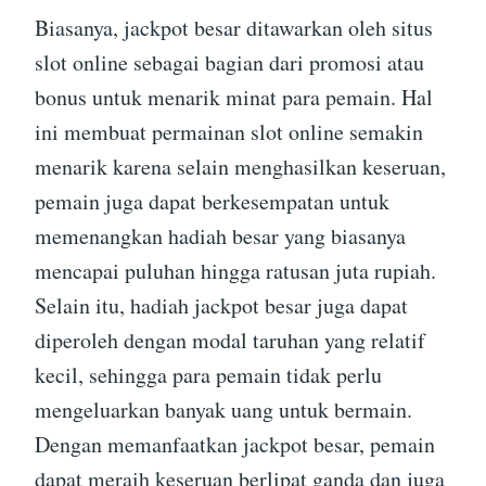
Biasanya, jackpot besar ditawarkan oleh situs
slot online sebagai bagian dari promosi atau
bonus untuk menarik minat para pemain. Hal
ini membuat permainan slot online semakin
menarik karena selain menghasilkan keseruan,
pemain juga dapat berkesempatan untuk
memenangkan hadiah besar yang biasanya
mencapai puluhan hingga ratusan juta rupiah.
Selain itu, hadiah jackpot besar juga dapat
diperoleh dengan modal taruhan yang relatif
kecil, sehingga para pemain tidak perlu
mengeluarkan banyak uang untuk bermain.
Dengan memanfaatkan jackpot besar, pemain
dapat meraih keseruan berlipat ganda dan juga