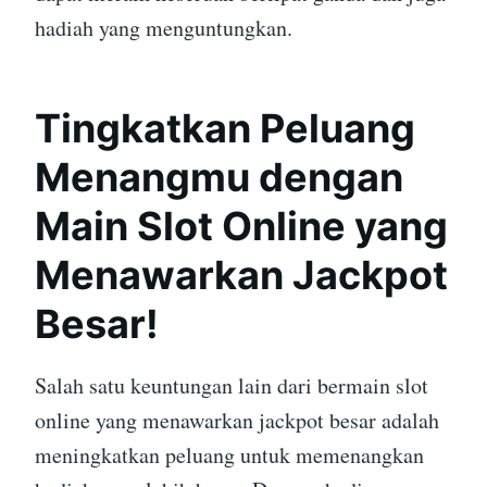
hadiah yang menguntungkan.
Tingkatkan Peluang
Menangmu dengan
Main Slot Online yang
Menawarkan Jackpot
Besar!
Salah satu keuntungan lain dari bermain slot
online yang menawarkan jackpot besar adalah
meningkatkan peluang untuk memenangkan