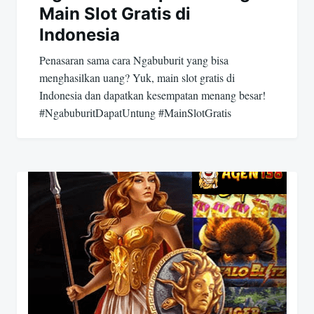
Main Slot Gratis di
Indonesia
Penasaran sama cara Ngabuburit yang bisa
menghasilkan uang? Yuk, main slot gratis di
Indonesia dan dapatkan kesempatan menang besar!
#NgabuburitDapatUntung #MainSlotGratis