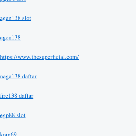
agen138 slot
agen138
https://www.thesuperficial.com/
naga138 daftar
fire138 daftar
egp88 slot
koin69