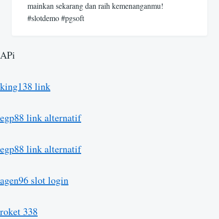
mainkan sekarang dan raih kemenanganmu!
#slotdemo #pgsoft
APi
king138 link
egp88 link alternatif
egp88 link alternatif
agen96 slot login
roket 338