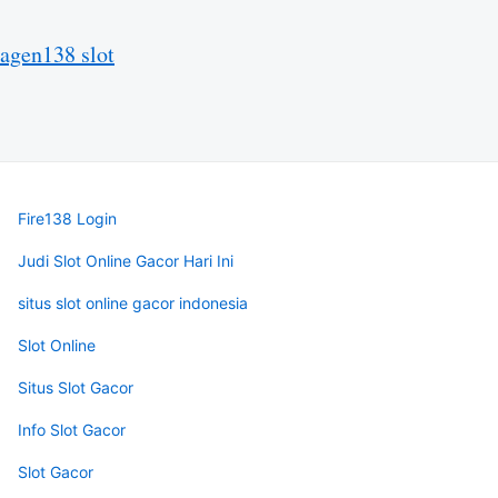
agen138 slot
Fire138 Login
Judi Slot Online Gacor Hari Ini
situs slot online gacor indonesia
Slot Online
Situs Slot Gacor
Info Slot Gacor
Slot Gacor