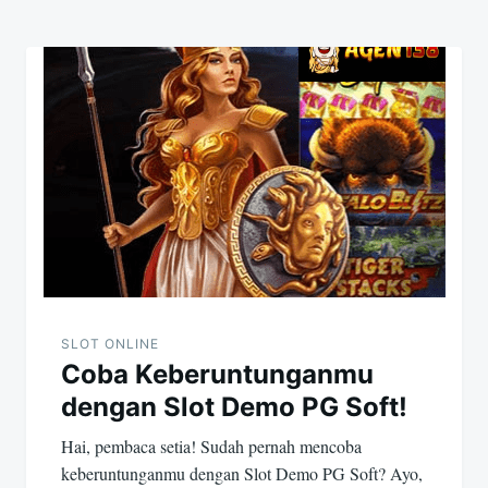
SLOT ONLINE
Coba Keberuntunganmu
dengan Slot Demo PG Soft!
Hai, pembaca setia! Sudah pernah mencoba
keberuntunganmu dengan Slot Demo PG Soft? Ayo,