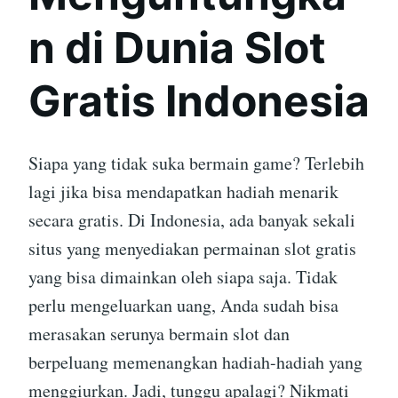
n di Dunia Slot
Gratis Indonesia
Siapa yang tidak suka bermain game? Terlebih
lagi jika bisa mendapatkan hadiah menarik
secara gratis. Di Indonesia, ada banyak sekali
situs yang menyediakan permainan slot gratis
yang bisa dimainkan oleh siapa saja. Tidak
perlu mengeluarkan uang, Anda sudah bisa
merasakan serunya bermain slot dan
berpeluang memenangkan hadiah-hadiah yang
menggiurkan. Jadi, tunggu apalagi? Nikmati