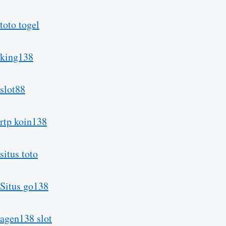
toto togel
king138
slot88
rtp koin138
situs toto
Situs go138
agen138 slot