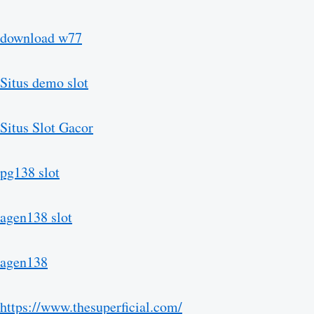
download w77
Situs demo slot
Situs Slot Gacor
pg138 slot
agen138 slot
agen138
https://www.thesuperficial.com/