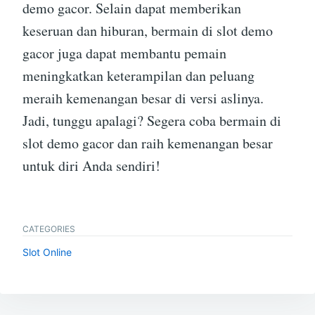
demo gacor. Selain dapat memberikan
keseruan dan hiburan, bermain di slot demo
gacor juga dapat membantu pemain
meningkatkan keterampilan dan peluang
meraih kemenangan besar di versi aslinya.
Jadi, tunggu apalagi? Segera coba bermain di
slot demo gacor dan raih kemenangan besar
untuk diri Anda sendiri!
CATEGORIES
Slot Online