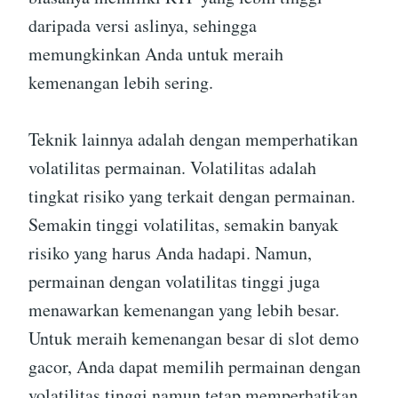
daripada versi aslinya, sehingga
memungkinkan Anda untuk meraih
kemenangan lebih sering.
Teknik lainnya adalah dengan memperhatikan
volatilitas permainan. Volatilitas adalah
tingkat risiko yang terkait dengan permainan.
Semakin tinggi volatilitas, semakin banyak
risiko yang harus Anda hadapi. Namun,
permainan dengan volatilitas tinggi juga
menawarkan kemenangan yang lebih besar.
Untuk meraih kemenangan besar di slot demo
gacor, Anda dapat memilih permainan dengan
volatilitas tinggi namun tetap memperhatikan