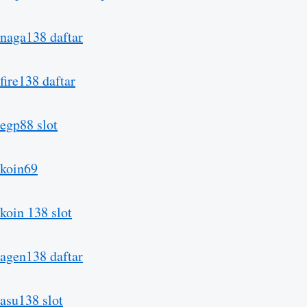
naga138 daftar
fire138 daftar
egp88 slot
koin69
koin 138 slot
agen138 daftar
asu138 slot