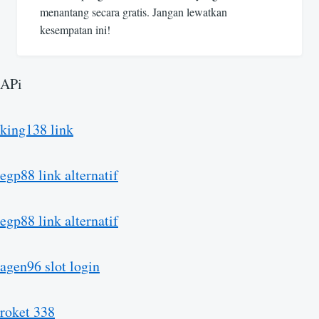
menantang secara gratis. Jangan lewatkan
kesempatan ini!
APi
king138 link
egp88 link alternatif
egp88 link alternatif
agen96 slot login
roket 338