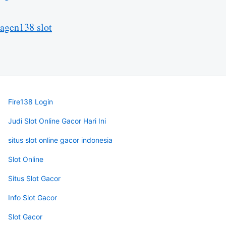
agen138 slot
Fire138 Login
Judi Slot Online Gacor Hari Ini
situs slot online gacor indonesia
Slot Online
Situs Slot Gacor
Info Slot Gacor
Slot Gacor