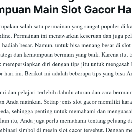
uan Main Slot Gacor Hari
rupakan salah satu permainan yang sangat populer di k
online. Permainan ini menawarkan keseruan dan juga pe
adiah besar. Namun, untuk bisa menang besar di slot 
rategi dan kemampuan bermain yang baik. Karena itu, t
k mempersiapkan diri dengan tips jitu untuk mengasa
r hari ini. Berikut ini adalah beberapa tips yang bisa A
i dan pelajari terlebih dahulu aturan dan cara bermain
an Anda mainkan. Setiap jenis slot gacor memiliki kara
rbeda, sehingga penting untuk memahami dan menguasai 
lain itu, Anda juga perlu memahami tentang peluang 
ombinasi simbol di mesin slot gacor tersebut. Dengan