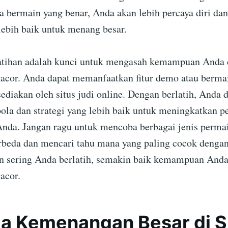
ra bermain yang benar, Anda akan lebih percaya diri da
lebih baik untuk menang besar.
latihan adalah kunci untuk mengasah kemampuan Anda
gacor. Anda dapat memanfaatkan fitur demo atau berma
sediakan oleh situs judi online. Dengan berlatih, Anda 
ola dan strategi yang lebih baik untuk meningkatkan p
da. Jangan ragu untuk mencoba berbagai jenis permai
rbeda dan mencari tahu mana yang paling cocok denga
n sering Anda berlatih, semakin baik kemampuan And
acor.
a Kemenangan Besar di S