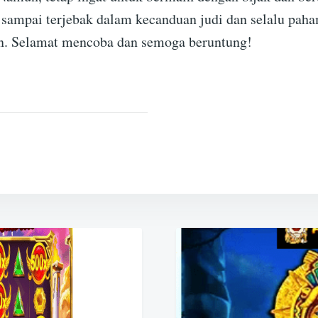
 sampai terjebak dalam kecanduan judi dan selalu pah
n. Selamat mencoba dan semoga beruntung!