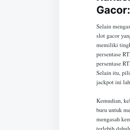
Gacor:
Selain mengas
slot gacor yan
memiliki tingk
persentase RTP
persentase RT
Selain itu, pi
jackpot ini l
Kemudian, kel
buru untuk me
mengasah kema
terlebih dahul