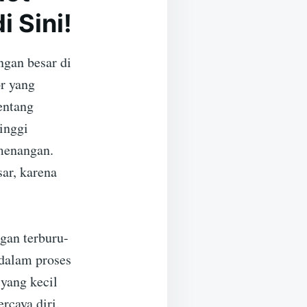
 Sini!
gan besar di
or yang
entang
tinggi
menangan.
sar, karena
gan terburu-
dalam proses
yang kecil
rcaya diri.