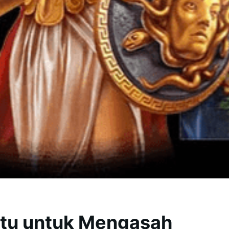
itu untuk Mengasah