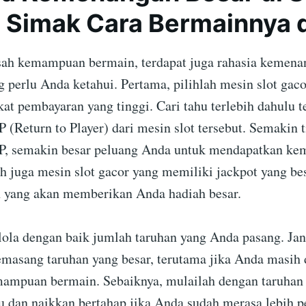
 Simak Cara Bermainnya di
ah kemampuan bermain, terdapat juga rahasia kemenan
g perlu Anda ketahui. Pertama, pilihlah mesin slot gac
at pembayaran yang tinggi. Cari tahu terlebih dahulu t
 (Return to Player) dari mesin slot tersebut. Semakin 
P, semakin besar peluang Anda untuk mendapatkan ke
lih juga mesin slot gacor yang memiliki jackpot yang be
ah yang akan memberikan Anda hadiah besar.
ola dengan baik jumlah taruhan yang Anda pasang. Jan
masang taruhan yang besar, terutama jika Anda masih 
mpuan bermain. Sebaiknya, mulailah dengan taruhan 
u dan naikkan bertahap jika Anda sudah merasa lebih pe