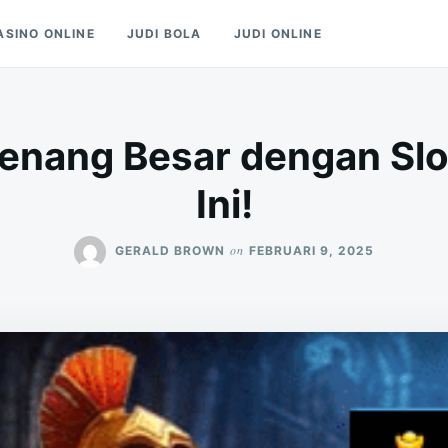
ASINO ONLINE
JUDI BOLA
JUDI ONLINE
enang Besar dengan Slo
Ini!
on
GERALD BROWN
FEBRUARI 9, 2025