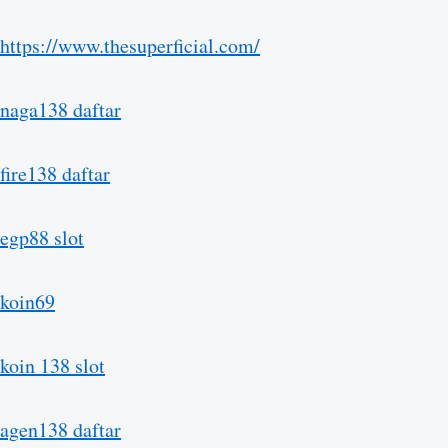
https://www.thesuperficial.com/
naga138 daftar
fire138 daftar
egp88 slot
koin69
koin 138 slot
agen138 daftar