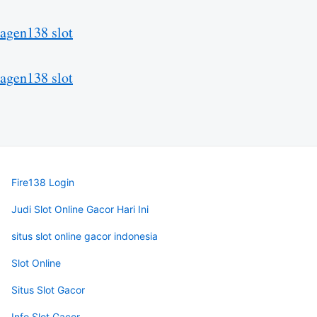
agen138 slot
agen138 slot
Fire138 Login
Judi Slot Online Gacor Hari Ini
situs slot online gacor indonesia
Slot Online
Situs Slot Gacor
Info Slot Gacor