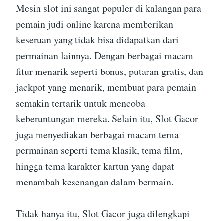
Mesin slot ini sangat populer di kalangan para
pemain judi online karena memberikan
keseruan yang tidak bisa didapatkan dari
permainan lainnya. Dengan berbagai macam
fitur menarik seperti bonus, putaran gratis, dan
jackpot yang menarik, membuat para pemain
semakin tertarik untuk mencoba
keberuntungan mereka. Selain itu, Slot Gacor
juga menyediakan berbagai macam tema
permainan seperti tema klasik, tema film,
hingga tema karakter kartun yang dapat
menambah kesenangan dalam bermain.
Tidak hanya itu, Slot Gacor juga dilengkapi