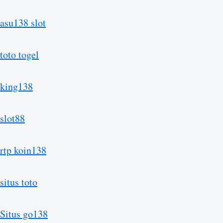
asu138 slot
toto togel
king138
slot88
rtp koin138
situs toto
Situs go138