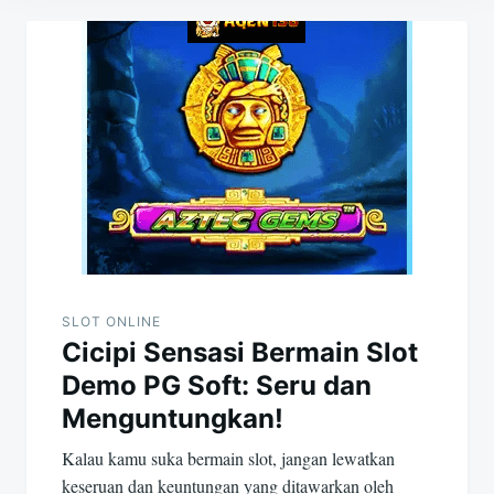
Navigasi
pos
SLOT ONLINE
Cicipi Sensasi Bermain Slot
Demo PG Soft: Seru dan
Menguntungkan!
Kalau kamu suka bermain slot, jangan lewatkan
keseruan dan keuntungan yang ditawarkan oleh