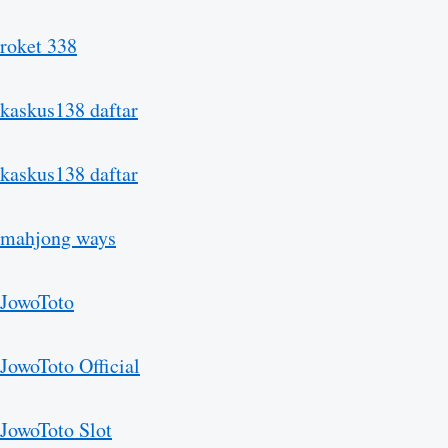
roket 338
kaskus138 daftar
kaskus138 daftar
mahjong ways
JowoToto
JowoToto Official
JowoToto Slot