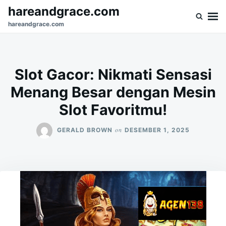
Skip
Search
hareandgrace.com
to
for:
hareandgrace.com
content
Slot Gacor: Nikmati Sensasi
Menang Besar dengan Mesin
Slot Favoritmu!
on
GERALD BROWN
DESEMBER 1, 2025