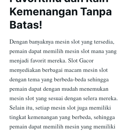
Kemenangan Tanpa
Batas!
Dengan banyaknya mesin slot yang tersedia,
pemain dapat memilih mesin slot mana yang
menjadi favorit mereka. Slot Gacor
menyediakan berbagai macam mesin slot
dengan tema yang berbeda-beda sehingga
pemain dapat dengan mudah menemukan
mesin slot yang sesuai dengan selera mereka.
Selain itu, setiap mesin slot juga memiliki
tingkat kemenangan yang berbeda, sehingga
pemain dapat memilih mesin yang memiliki