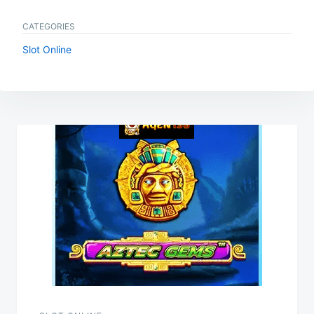
CATEGORIES
Slot Online
Navigasi
pos