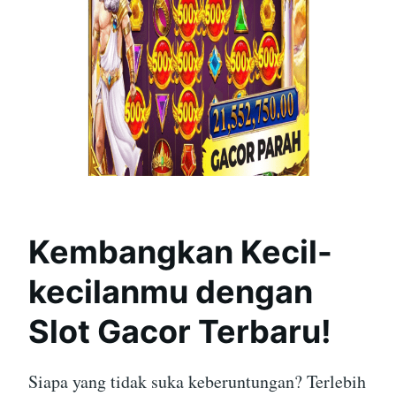
Kembangkan Kecil-
kecilanmu dengan
Slot Gacor Terbaru!
Siapa yang tidak suka keberuntungan? Terlebih