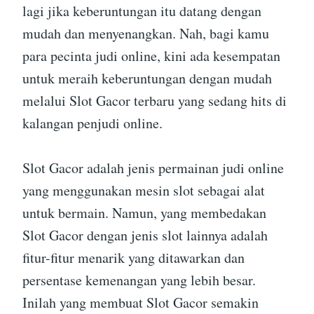
lagi jika keberuntungan itu datang dengan
mudah dan menyenangkan. Nah, bagi kamu
para pecinta judi online, kini ada kesempatan
untuk meraih keberuntungan dengan mudah
melalui Slot Gacor terbaru yang sedang hits di
kalangan penjudi online.
Slot Gacor adalah jenis permainan judi online
yang menggunakan mesin slot sebagai alat
untuk bermain. Namun, yang membedakan
Slot Gacor dengan jenis slot lainnya adalah
fitur-fitur menarik yang ditawarkan dan
persentase kemenangan yang lebih besar.
Inilah yang membuat Slot Gacor semakin