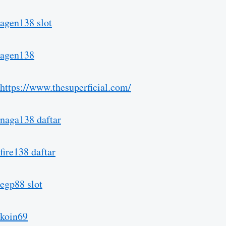
agen138 slot
agen138
https://www.thesuperficial.com/
naga138 daftar
fire138 daftar
egp88 slot
koin69