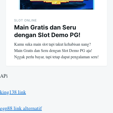
SLOT ONLINE
Main Gratis dan Seru
dengan Slot Demo PG!
Kamu suka main slot tapi takut kehabisan uang?
Main Gratis dan Seru dengan Slot Demo PG aja!
Nggak perlu bayar, tapi tetap dapat pengalaman seru!
APi
king138 link
egp88 link alternatif