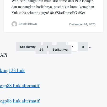
Wah, seru banget nih main slot demo dari PG! Belajar
dan menangkan hadiahnya, pasti bikin kamu ketagihan.
Yuk coba sekarang juga! 😍 #SlotDemoPG #Ser
Gerald Brown
Desember 24, 2025
Sebelumnya
1
…
6
7
8
…
Paginasi
24
Berikutnya
APi
pos
king138 link
egp88 link alternatif
egp88 link alternatif