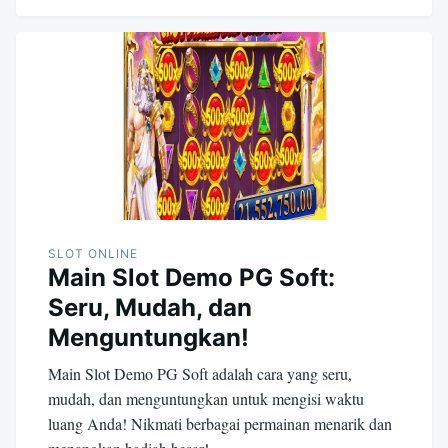
SLOT ONLINE
Main Slot Demo PG Soft:
Seru, Mudah, dan
Menguntungkan!
Main Slot Demo PG Soft adalah cara yang seru,
mudah, dan menguntungkan untuk mengisi waktu
luang Anda! Nikmati berbagai permainan menarik dan