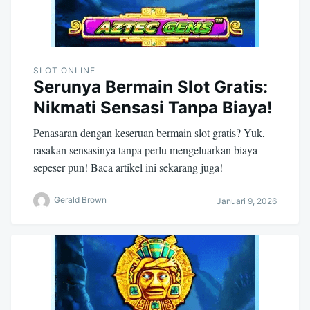
SLOT ONLINE
Serunya Bermain Slot Gratis:
Nikmati Sensasi Tanpa Biaya!
Penasaran dengan keseruan bermain slot gratis? Yuk,
rasakan sensasinya tanpa perlu mengeluarkan biaya
sepeser pun! Baca artikel ini sekarang juga!
Gerald Brown
Januari 9, 2026