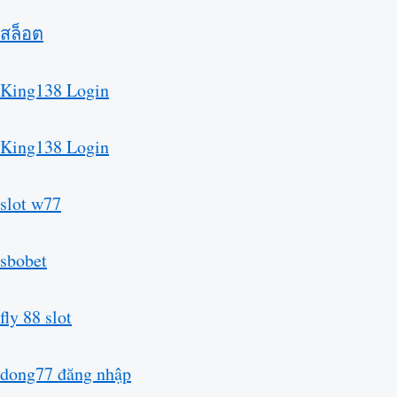
สล็อต
King138 Login
King138 Login
slot w77
sbobet
fly 88 slot
dong77 đăng nhập