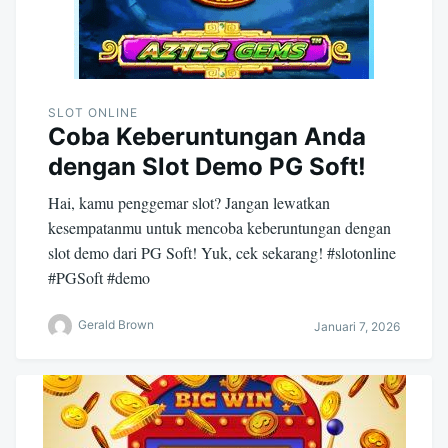
SLOT ONLINE
Coba Keberuntungan Anda
dengan Slot Demo PG Soft!
Hai, kamu penggemar slot? Jangan lewatkan
kesempatanmu untuk mencoba keberuntungan dengan
slot demo dari PG Soft! Yuk, cek sekarang! #slotonline
#PGSoft #demo
Gerald Brown
Januari 7, 2026