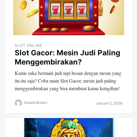
SLOT ONLINE
Slot Gacor: Mesin Judi Paling
Menggembirakan?
Kamu suka bermain judi tapi bosan dengan mesin yang
itu-itu saja? Coba main Slot Gacor, mesin judi paling
menggembirakan yang bisa membuat kamu ketagihan!
Gerald Brown
Januari 5, 2026