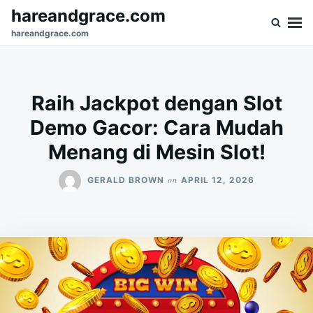
Skip
Search
hareandgrace.com
to
for:
hareandgrace.com
content
Raih Jackpot dengan Slot
Demo Gacor: Cara Mudah
Menang di Mesin Slot!
on
GERALD BROWN
APRIL 12, 2026