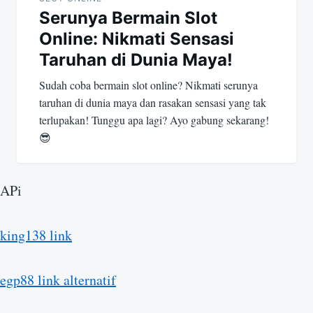
Serunya Bermain Slot
Online: Nikmati Sensasi
Taruhan di Dunia Maya!
Sudah coba bermain slot online? Nikmati serunya
taruhan di dunia maya dan rasakan sensasi yang tak
terlupakan! Tunggu apa lagi? Ayo gabung sekarang!
😎
APi
king138 link
egp88 link alternatif