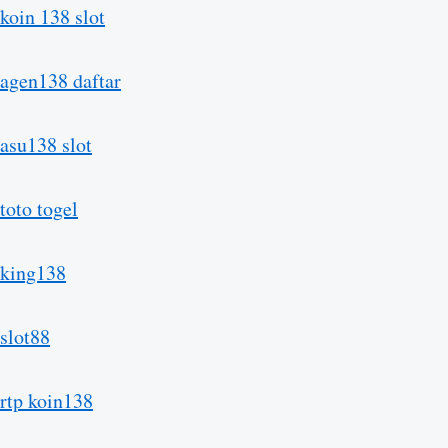
koin 138 slot
agen138 daftar
asu138 slot
toto togel
king138
slot88
rtp koin138