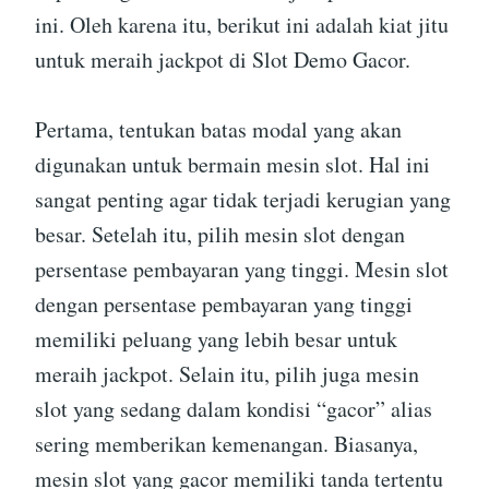
ini. Oleh karena itu, berikut ini adalah kiat jitu
untuk meraih jackpot di Slot Demo Gacor.
Pertama, tentukan batas modal yang akan
digunakan untuk bermain mesin slot. Hal ini
sangat penting agar tidak terjadi kerugian yang
besar. Setelah itu, pilih mesin slot dengan
persentase pembayaran yang tinggi. Mesin slot
dengan persentase pembayaran yang tinggi
memiliki peluang yang lebih besar untuk
meraih jackpot. Selain itu, pilih juga mesin
slot yang sedang dalam kondisi “gacor” alias
sering memberikan kemenangan. Biasanya,
mesin slot yang gacor memiliki tanda tertentu