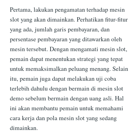
Pertama, lakukan pengamatan terhadap mesin
slot yang akan dimainkan. Perhatikan fitur-fitur
yang ada, jumlah garis pembayaran, dan
persentase pembayaran yang ditawarkan oleh
mesin tersebut. Dengan mengamati mesin slot,
pemain dapat menentukan strategi yang tepat
untuk memaksimalkan peluang menang. Selain
itu, pemain juga dapat melakukan uji coba
terlebih dahulu dengan bermain di mesin slot
demo sebelum bermain dengan uang asli. Hal
ini akan membantu pemain untuk memahami
cara kerja dan pola mesin slot yang sedang
dimainkan.