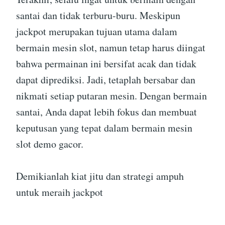
santai dan tidak terburu-buru. Meskipun
jackpot merupakan tujuan utama dalam
bermain mesin slot, namun tetap harus diingat
bahwa permainan ini bersifat acak dan tidak
dapat diprediksi. Jadi, tetaplah bersabar dan
nikmati setiap putaran mesin. Dengan bermain
santai, Anda dapat lebih fokus dan membuat
keputusan yang tepat dalam bermain mesin
slot demo gacor.
Demikianlah kiat jitu dan strategi ampuh
untuk meraih jackpot