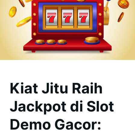
Kiat Jitu Raih
Jackpot di Slot
Demo Gacor: