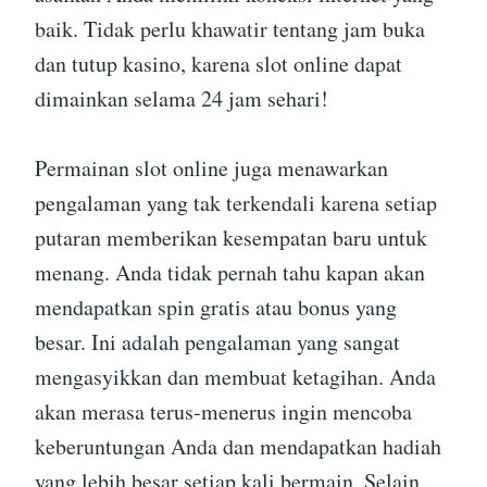
baik. Tidak perlu khawatir tentang jam buka
dan tutup kasino, karena slot online dapat
dimainkan selama 24 jam sehari!
Permainan slot online juga menawarkan
pengalaman yang tak terkendali karena setiap
putaran memberikan kesempatan baru untuk
menang. Anda tidak pernah tahu kapan akan
mendapatkan spin gratis atau bonus yang
besar. Ini adalah pengalaman yang sangat
mengasyikkan dan membuat ketagihan. Anda
akan merasa terus-menerus ingin mencoba
keberuntungan Anda dan mendapatkan hadiah
yang lebih besar setiap kali bermain. Selain