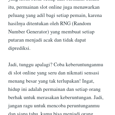
itu, permainan slot online juga menawarkan
peluang yang adil bagi setiap pemain, karena
hasilnya ditentukan oleh RNG (Random
Number Generator) yang membuat setiap
putaran menjadi acak dan tidak dapat
diprediksi.
Jadi, tunggu apalagi? Coba keberuntunganmu
di slot online yang seru dan nikmati sensasi
menang besar yang tak terlupakan! Ingat,
hidup ini adalah permainan dan setiap orang
berhak untuk merasakan keberuntungan. Jadi,
jangan ragu untuk mencoba peruntunganmu
dan siapa tahu, kamu bisa menjadi orang