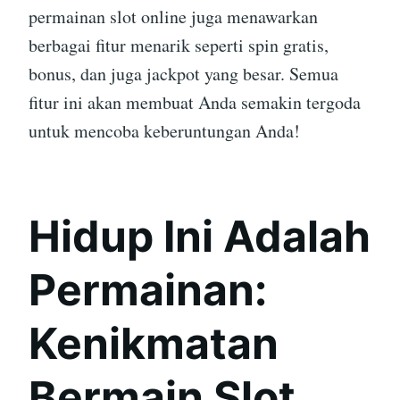
permainan slot online juga menawarkan
berbagai fitur menarik seperti spin gratis,
bonus, dan juga jackpot yang besar. Semua
fitur ini akan membuat Anda semakin tergoda
untuk mencoba keberuntungan Anda!
Hidup Ini Adalah
Permainan:
Kenikmatan
Bermain Slot